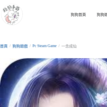
跳
至
主
狗狗首頁
狗狗
要
內
容
/
/
Pc Steam Game
/
首頁
狗狗遊戲
一念成仙