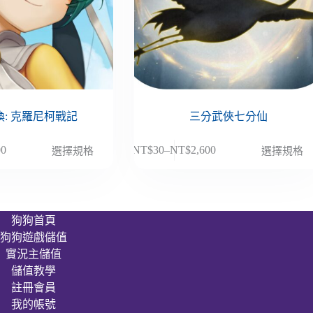
: 克羅尼柯戰記
三分武俠七分仙
此
00
NT$
30
–
NT$
2,600
選擇規格
選擇規格
價
產
格
品
範
有
圍：
多
狗狗首頁
NT$30
種
狗狗遊戲儲值
到
款
00
NT$2,600
實況主儲值
式。
儲值教學
可
註冊會員
在
我的帳號
產