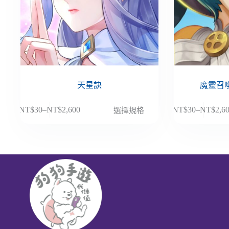
天星訣
魔靈召喚
此
此
NT$
30
–
NT$
2,600
NT$
30
–
NT$
2,6
選擇規格
價
價
產
產
格
格
品
品
範
範
有
有
圍：
圍：
多
多
NT$30
NT$30
種
種
到
到
款
款
NT$2,600
NT$2,6
式。
式。
可
可
在
在
產
產