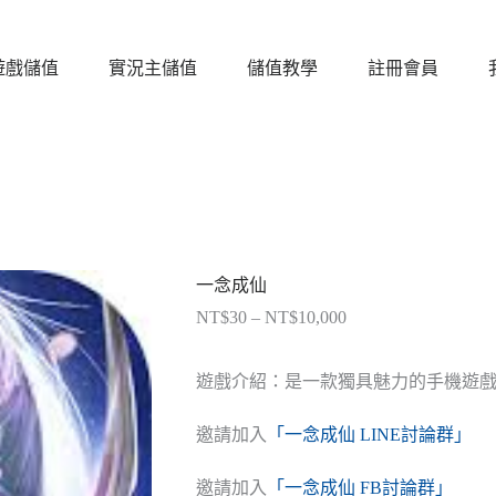
遊戲儲值
實況主儲值
儲值教學
註冊會員
一念成仙
NT$
30
–
NT$
10,000
價
格
範
遊戲介紹：是一款獨具魅力的手機遊
圍：
NT$30
邀請加入
「一念成仙 LINE討論群」
到
NT$10,000
邀請加入
「一念成仙 FB討論群」