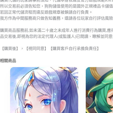
購買代儲的玩家請事前須知，代儲本身就違反官方遊戲規範RM
所以交易前必須告知您，狗狗儲值使用的是國外正規禮品卡儲值
若因正常代儲流程而違反遊戲規章被鎖請自行負責。
我方作為中間服務商只做告知義務，還請各位玩家自行評估風險
購買商品服務前,如未滿二十歲之未成年人進行消費行為購買,
品交易後,即視為您的法定代理人(或監護人)已閱讀、瞭解並同
【購買後】，【視同同意】【購買客戶自行承擔負責任】
相關商品