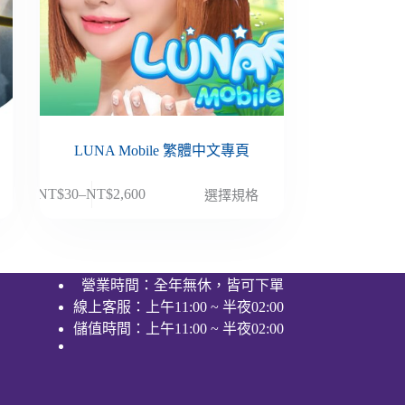
LUNA Mobile 繁體中文專頁
此
NT$
30
–
NT$
2,600
選擇規格
價
產
格
品
範
有
圍：
多
營業時間：全年無休，皆可下單
NT$30
種
線上客服：上午11:00 ~ 半夜02:00
到
款
NT$2,600
儲值時間：上午11:00 ~ 半夜02:00
式。
可
在
產