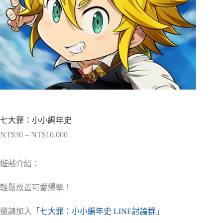
七大罪：小小編年史
NT$
30
–
NT$
10,000
價
格
範
遊戲介紹：
圍：
NT$30
輕鬆放置可愛爆擊！
到
NT$10,000
邀請加入
「七大罪：小小編年史 LINE討論群」