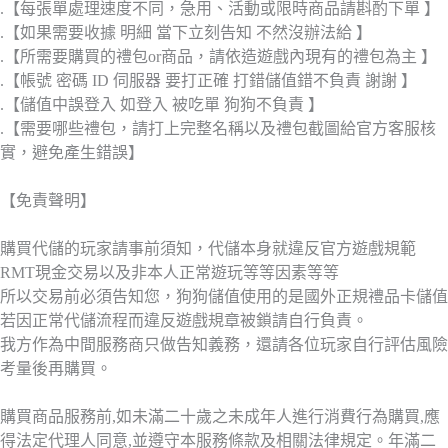
.【每張單處理速度不同，急用、活動或限時商品請斟酌下單 】
.【如果需要收據 明細 當下立刻告知 不然沒辦法給 】
.【所需要購買的禮包or商品，請依造遊戲內現有的禮包為主 】
.【帳號 密碼 ID 伺服器 要打正確 打錯儲值錯不負責 謝謝 】
.【儲值中誤登入 如登入 被吃單 狗狗不負責 】
.【需要哪些禮包，請打上完整名稱以及禮包截圖給官方客服核
實，避免產生錯誤】
【免責聲明】
購買代儲的玩家請事前須知，代儲本身就違反官方遊戲規範
RMT現金交易以及非本人正常遊玩等等因素等等
所以交易前必須告知您，狗狗儲值使用的是國外正規禮品卡儲值
若因正常代儲流程而違反遊戲規章被鎖請自行負責。
我方作為中間服務商只做告知義務，還請各位玩家自行評估風險
考量後再購買。
購買商品服務前,如未滿二十歲之未成年人進行消費行為購買,應
得法定代理人同意,並遵守本服務條款及相關法律規定。年滿二