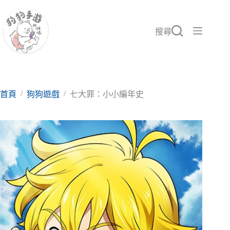
跳
至
主
搜尋
要
內
容
/
/
首頁
狗狗遊戲
七大罪：小小編年史