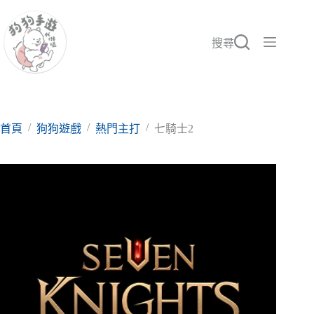
跳
至
主
搜尋
要
內
容
/
/
/
首頁
狗狗遊戲
熱門主打
七騎士2