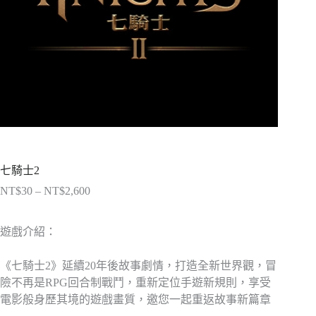
七騎士2
NT$
30
–
NT$
2,600
價
格
範
遊戲介紹：
圍：
NT$30
《七騎士2》延續20年後故事劇情，打造全新世界觀，冒
到
險不再是RPG回合制戰鬥，重新定位手遊新規則，享受
NT$2,600
電影般身歷其境的遊戲畫質，邀您一起重返故事新篇章