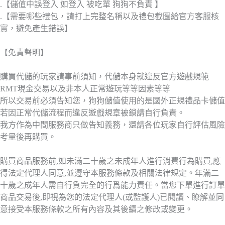
.【儲值中誤登入 如登入 被吃單 狗狗不負責 】
.【需要哪些禮包，請打上完整名稱以及禮包截圖給官方客服核
實，避免產生錯誤】
【免責聲明】
購買代儲的玩家請事前須知，代儲本身就違反官方遊戲規範
RMT現金交易以及非本人正常遊玩等等因素等等
所以交易前必須告知您，狗狗儲值使用的是國外正規禮品卡儲值
若因正常代儲流程而違反遊戲規章被鎖請自行負責。
我方作為中間服務商只做告知義務，還請各位玩家自行評估風險
考量後再購買。
購買商品服務前,如未滿二十歲之未成年人進行消費行為購買,應
得法定代理人同意,並遵守本服務條款及相關法律規定。年滿二
十歲之成年人需自行負完全的行爲能力責任。當您下單進行訂單
商品交易後,即視為您的法定代理人(或監護人)已閱讀、瞭解並同
意接受本服務條款之所有內容及其後續之修改或變更。