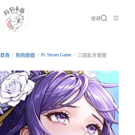
跳
至
主
搜尋
要
內
容
/
/
Pc Steam Game
/
首頁
狗狗遊戲
三國亂世覺醒