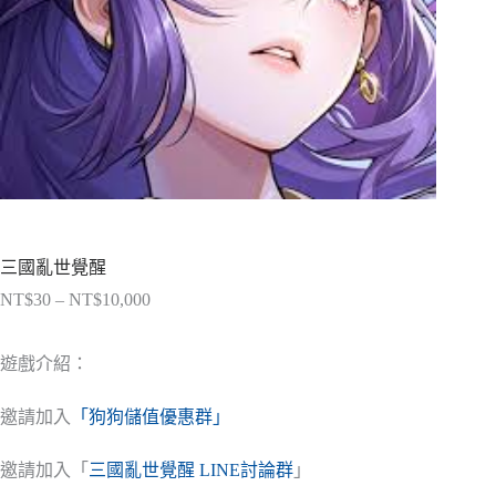
三國亂世覺醒
NT$
30
–
NT$
10,000
價
格
範
遊戲介紹：
圍：
NT$30
邀請加入
「狗狗儲值優惠群」
到
NT$10,000
邀請加入「
三國亂世覺醒 LINE討論群
」