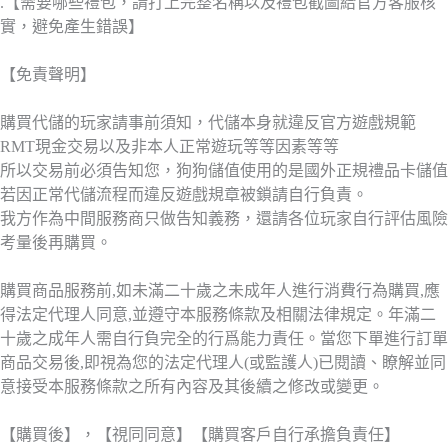
.【需要哪些禮包，請打上完整名稱以及禮包截圖給官方客服核
實，避免產生錯誤】
【免責聲明】
購買代儲的玩家請事前須知，代儲本身就違反官方遊戲規範
RMT現金交易以及非本人正常遊玩等等因素等等
所以交易前必須告知您，狗狗儲值使用的是國外正規禮品卡儲值
若因正常代儲流程而違反遊戲規章被鎖請自行負責。
我方作為中間服務商只做告知義務，還請各位玩家自行評估風險
考量後再購買。
購買商品服務前,如未滿二十歲之未成年人進行消費行為購買,應
得法定代理人同意,並遵守本服務條款及相關法律規定。年滿二
十歲之成年人需自行負完全的行爲能力責任。當您下單進行訂單
商品交易後,即視為您的法定代理人(或監護人)已閱讀、瞭解並同
意接受本服務條款之所有內容及其後續之修改或變更。
【購買後】，【視同同意】【購買客戶自行承擔負責任】