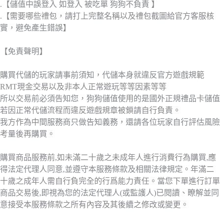
.【儲值中誤登入 如登入 被吃單 狗狗不負責 】
.【需要哪些禮包，請打上完整名稱以及禮包截圖給官方客服核
實，避免產生錯誤】
【免責聲明】
購買代儲的玩家請事前須知，代儲本身就違反官方遊戲規範
RMT現金交易以及非本人正常遊玩等等因素等等
所以交易前必須告知您，狗狗儲值使用的是國外正規禮品卡儲值
若因正常代儲流程而違反遊戲規章被鎖請自行負責。
我方作為中間服務商只做告知義務，還請各位玩家自行評估風險
考量後再購買。
購買商品服務前,如未滿二十歲之未成年人進行消費行為購買,應
得法定代理人同意,並遵守本服務條款及相關法律規定。年滿二
十歲之成年人需自行負完全的行爲能力責任。當您下單進行訂單
商品交易後,即視為您的法定代理人(或監護人)已閱讀、瞭解並同
意接受本服務條款之所有內容及其後續之修改或變更。