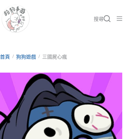
跳
至
主
搜尋
要
內
容
/
/
首頁
狗狗遊戲
三國屍心瘋