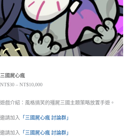
三國屍心瘋
NT$
30
–
NT$
10,000
價
格
範
遊戲介紹：風格搞笑的殭屍三國主題策略放置手遊。
圍：
NT$30
邀請加入
「三國屍心瘋 討論群」
到
NT$10,000
邀請加入
「三國屍心瘋 討論群」