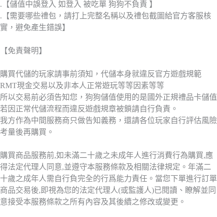
.【儲值中誤登入 如登入 被吃單 狗狗不負責 】
.【需要哪些禮包，請打上完整名稱以及禮包截圖給官方客服核
實，避免產生錯誤】
【免責聲明】
購買代儲的玩家請事前須知，代儲本身就違反官方遊戲規範
RMT現金交易以及非本人正常遊玩等等因素等等
所以交易前必須告知您，狗狗儲值使用的是國外正規禮品卡儲值
若因正常代儲流程而違反遊戲規章被鎖請自行負責。
我方作為中間服務商只做告知義務，還請各位玩家自行評估風險
考量後再購買。
購買商品服務前,如未滿二十歲之未成年人進行消費行為購買,應
得法定代理人同意,並遵守本服務條款及相關法律規定。年滿二
十歲之成年人需自行負完全的行爲能力責任。當您下單進行訂單
商品交易後,即視為您的法定代理人(或監護人)已閱讀、瞭解並同
意接受本服務條款之所有內容及其後續之修改或變更。