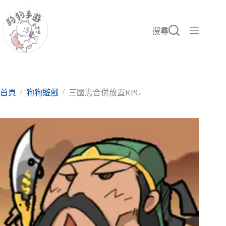
跳
至
主
搜尋
要
內
容
/
/
首頁
狗狗遊戲
三國志合併放置RPG