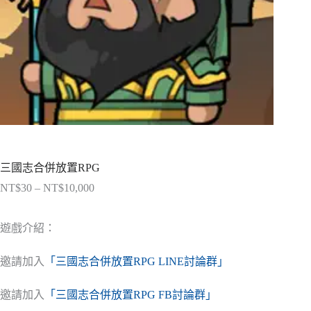
三國志合併放置RPG
NT$
30
–
NT$
10,000
價
格
範
遊戲介紹：
圍：
NT$30
邀請加入
「三國志合併放置RPG LINE討論群」
到
NT$10,000
邀請加入
「三國志合併放置RPG FB討論群」