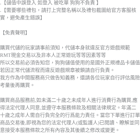
.【儲值中誤登入 如登入 被吃單 狗狗不負責 】
.【需要哪些禮包，請打上完整名稱以及禮包截圖給官方客服核
實，避免產生錯誤】
【免責聲明】
購買代儲的玩家請事前須知，代儲本身就違反官方遊戲規範
RMT現金交易以及非本人正常遊玩等等因素等等
所以交易前必須告知您，狗狗儲值使用的是國外正規禮品卡儲值
若因正常代儲流程而違反遊戲規章被鎖請自行負責。
我方作為中間服務商只做告知義務，還請各位玩家自行評估風險
考量後再購買。
購買商品服務前,如未滿二十歲之未成年人進行消費行為購買,應
得法定代理人同意,並遵守本服務條款及相關法律規定。年滿二
十歲之成年人需自行負完全的行爲能力責任。當您下單進行訂單
商品交易後,即視為您的法定代理人(或監護人)已閱讀、瞭解並同
意接受本服務條款之所有內容及其後續之修改或變更。