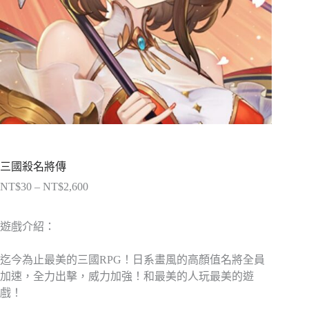
三國殺名將傳
NT$
30
–
NT$
2,600
價
格
範
遊戲介紹：
圍：
NT$30
迄今為止最美的三國RPG！日系畫風的高顏值名將全員
到
加速，全力出擊，威力加強！和最美的人玩最美的遊
NT$2,600
戲！