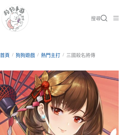
跳
至
主
搜尋
要
內
容
/
/
/
首頁
狗狗遊戲
熱門主打
三國殺名將傳