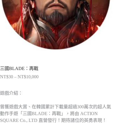
三國BLADE：再戰
NT$
30
–
NT$
10,000
價
格
範
遊戲介紹：
圍：
NT$30
曾獲遊戲大賞、在韓國累計下載量超過300萬次的超人氣
到
動作手遊「三國BLADE：再戰」，將由 ACTION
NT$10,000
SQUARE Co., LTD 直營發行！期待諸位的英勇表現！