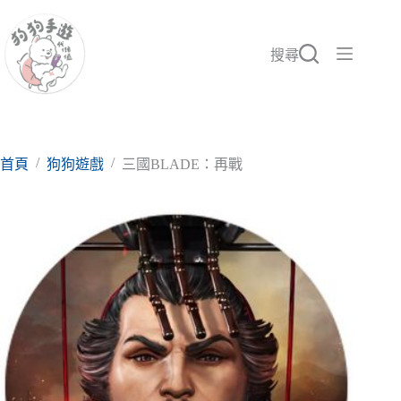
跳
至
主
搜尋
要
內
容
/
/
首頁
狗狗遊戲
三國BLADE：再戰