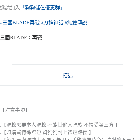
邀請加入
「狗狗儲值優惠群」
#三國BLADE再戰
#刀鋒神話
#無雙傳說
三國BLADE：再戰
描述
【注意事項】
.【匯款需要本人匯款 不能其他人匯款 不接受第三方 】
.【如購買特殊禮包 幫狗狗附上禮包路徑 】
.【每張單處理速度不同，急用、活動或限時商品請斟酌下單 】