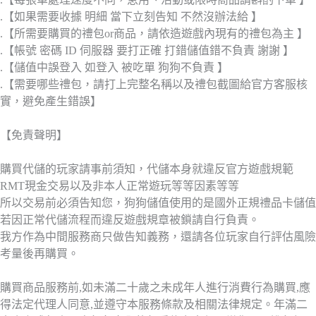
.【如果需要收據 明細 當下立刻告知 不然沒辦法給 】
.【所需要購買的禮包or商品，請依造遊戲內現有的禮包為主 】
.【帳號 密碼 ID 伺服器 要打正確 打錯儲值錯不負責 謝謝 】
.【儲值中誤登入 如登入 被吃單 狗狗不負責 】
.【需要哪些禮包，請打上完整名稱以及禮包截圖給官方客服核
實，避免產生錯誤】
【免責聲明】
購買代儲的玩家請事前須知，代儲本身就違反官方遊戲規範
RMT現金交易以及非本人正常遊玩等等因素等等
所以交易前必須告知您，狗狗儲值使用的是國外正規禮品卡儲值
若因正常代儲流程而違反遊戲規章被鎖請自行負責。
我方作為中間服務商只做告知義務，還請各位玩家自行評估風險
考量後再購買。
購買商品服務前,如未滿二十歲之未成年人進行消費行為購買,應
得法定代理人同意,並遵守本服務條款及相關法律規定。年滿二