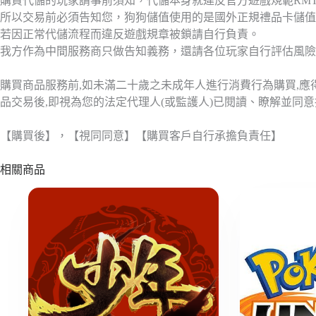
購買代儲的玩家請事前須知，代儲本身就違反官方遊戲規範RM
所以交易前必須告知您，狗狗儲值使用的是國外正規禮品卡儲值
若因正常代儲流程而違反遊戲規章被鎖請自行負責。
我方作為中間服務商只做告知義務，還請各位玩家自行評估風險
購買商品服務前,如未滿二十歲之未成年人進行消費行為購買,
品交易後,即視為您的法定代理人(或監護人)已閱讀、瞭解並同
【購買後】，【視同同意】【購買客戶自行承擔負責任】
相關商品