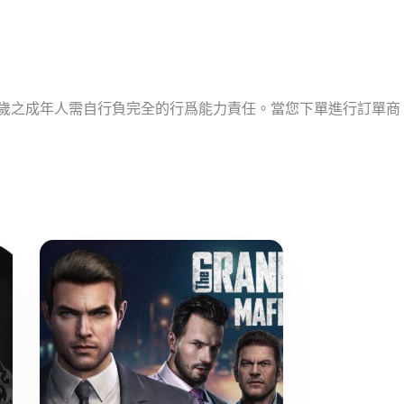
十歲之成年人需自行負完全的行爲能力責任。當您下單進行訂單商