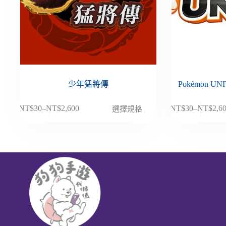
少年猛將傳
Pokémon U
此
此
NT$
30
–
NT$
2,600
NT$
30
–
NT$
2,6
選擇規格
價
價
產
產
格
格
品
品
範
範
有
有
圍：
圍：
多
多
NT$30
NT$30
種
種
到
到
款
款
NT$2,600
NT$2,6
式。
式。
可
可
在
在
產
產