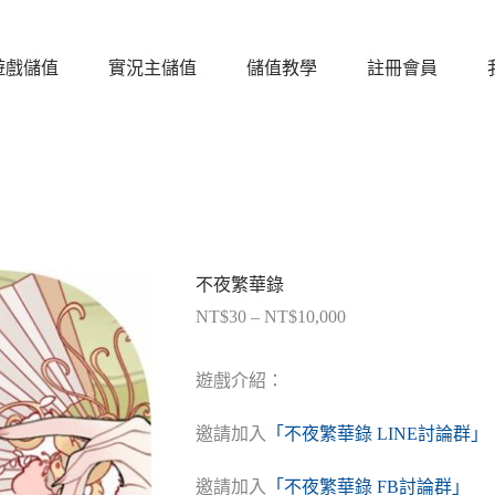
遊戲儲值
實況主儲值
儲值教學
註冊會員
不夜繁華錄
NT$
30
–
NT$
10,000
價
格
範
遊戲介紹：
圍：
NT$30
邀請加入
「不夜繁華錄 LINE討論群」
到
NT$10,000
邀請加入
「不夜繁華錄 FB討論群」