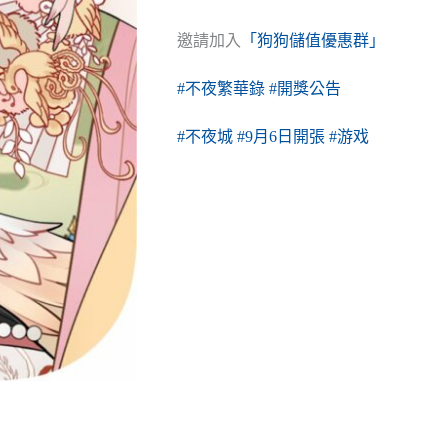
邀請加入
「狗狗儲值優惠群」
#不夜繁華錄
#開獎公告
#不夜城
#9月6日開張
#游戏