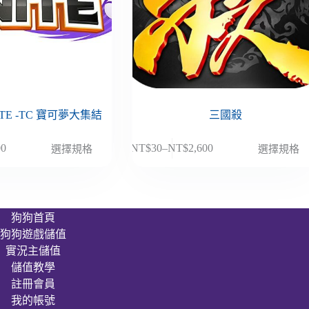
NITE -TC 寶可夢大集結
三國殺
此
00
NT$
30
–
NT$
2,600
選擇規格
選擇規格
價
產
格
品
範
有
圍：
多
狗狗首頁
NT$30
種
狗狗遊戲儲值
到
款
00
NT$2,600
實況主儲值
式。
儲值教學
可
註冊會員
在
我的帳號
產