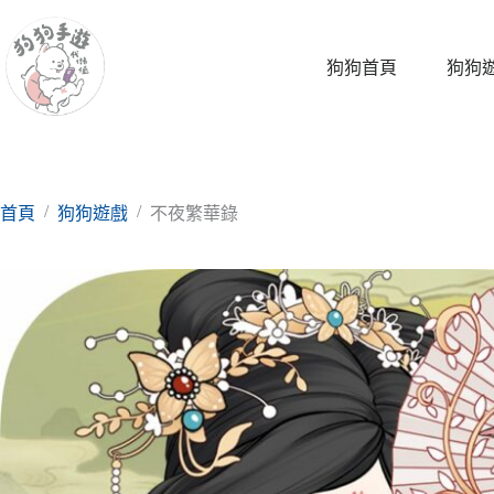
跳
至
主
狗狗首頁
狗狗
要
內
容
/
/
首頁
狗狗遊戲
不夜繁華錄