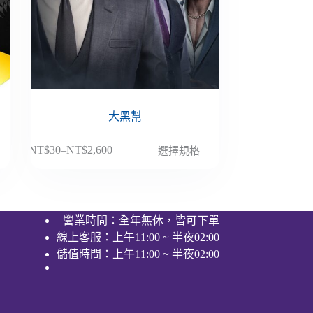
大黑幫
此
NT$
30
–
NT$
2,600
選擇規格
價
產
格
品
範
有
圍：
多
營業時間：全年無休，皆可下單
NT$30
種
線上客服：上午11:00 ~ 半夜02:00
到
款
NT$2,600
儲值時間：上午11:00 ~ 半夜02:00
式。
可
在
產