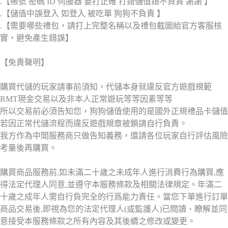
.【帳號 密碼 ID 伺服器 要打正確 打錯儲值錯不負責 謝謝 】
.【儲值中誤登入 如登入 被吃單 狗狗不負責 】
.【需要哪些禮包，請打上完整名稱以及禮包截圖給官方客服核
實，避免產生錯誤】
【免責聲明】
購買代儲的玩家請事前須知，代儲本身就違反官方遊戲規範
RMT現金交易以及非本人正常遊玩等等因素等等
所以交易前必須告知您，狗狗儲值使用的是國外正規禮品卡儲值
若因正常代儲流程而違反遊戲規章被鎖請自行負責。
我方作為中間服務商只做告知義務，還請各位玩家自行評估風險
考量後再購買。
購買商品服務前,如未滿二十歲之未成年人進行消費行為購買,應
得法定代理人同意,並遵守本服務條款及相關法律規定。年滿二
十歲之成年人需自行負完全的行爲能力責任。當您下單進行訂單
商品交易後,即視為您的法定代理人(或監護人)已閱讀、瞭解並同
意接受本服務條款之所有內容及其後續之修改或變更。