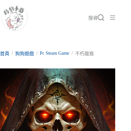
跳
至
主
搜尋
要
內
容
/
/
Pc Steam Game
/
首頁
狗狗遊戲
不朽龍裔