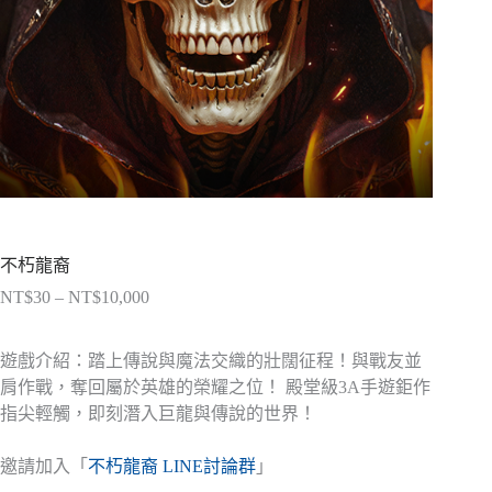
不朽龍裔
NT$
30
–
NT$
10,000
價
格
範
遊戲介紹：踏上傳說與魔法交織的壯闊征程！與戰友並
圍：
肩作戰，奪回屬於英雄的榮耀之位！ 殿堂級3A手遊鉅作
NT$30
指尖輕觸，即刻潛入巨龍與傳說的世界！
到
NT$10,000
邀請加入「
不朽龍裔 LINE討論群
」