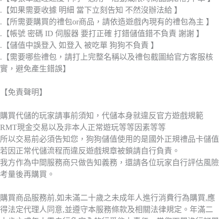
.【如果需要收據 明細 當下立刻告知 不然沒辦法給 】
.【所需要購買的禮包or商品，請依造遊戲內現有的禮包為主 】
.【帳號 密碼 ID 伺服器 要打正確 打錯儲值錯不負責 謝謝 】
.【儲值中誤登入 如登入 被吃單 狗狗不負責 】
.【需要哪些禮包，請打上完整名稱以及禮包截圖給官方客服核
實，避免產生錯誤】
【免責聲明】
購買代儲的玩家請事前須知，代儲本身就違反官方遊戲規範
RMT現金交易以及非本人正常遊玩等等因素等等
所以交易前必須告知您，狗狗儲值使用的是國外正規禮品卡儲值
若因正常代儲流程而違反遊戲規章被鎖請自行負責。
我方作為中間服務商只做告知義務，還請各位玩家自行評估風險
考量後再購買。
購買商品服務前,如未滿二十歲之未成年人進行消費行為購買,應
得法定代理人同意,並遵守本服務條款及相關法律規定。年滿二