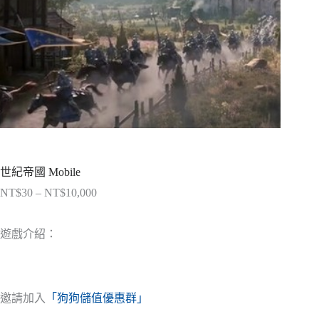
世紀帝國 Mobile
NT$
30
–
NT$
10,000
價
格
範
遊戲介紹：
圍：
NT$30
到
NT$10,000
邀請加入
「狗狗儲值優惠群」