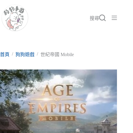
跳
至
主
搜尋
要
內
容
/
/
首頁
狗狗遊戲
世紀帝國 Mobile