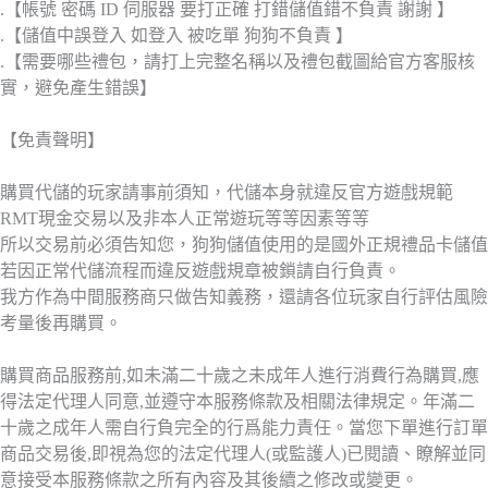
.【帳號 密碼 ID 伺服器 要打正確 打錯儲值錯不負責 謝謝 】
.【儲值中誤登入 如登入 被吃單 狗狗不負責 】
.【需要哪些禮包，請打上完整名稱以及禮包截圖給官方客服核
實，避免產生錯誤】
【免責聲明】
購買代儲的玩家請事前須知，代儲本身就違反官方遊戲規範
RMT現金交易以及非本人正常遊玩等等因素等等
所以交易前必須告知您，狗狗儲值使用的是國外正規禮品卡儲值
若因正常代儲流程而違反遊戲規章被鎖請自行負責。
我方作為中間服務商只做告知義務，還請各位玩家自行評估風險
考量後再購買。
購買商品服務前,如未滿二十歲之未成年人進行消費行為購買,應
得法定代理人同意,並遵守本服務條款及相關法律規定。年滿二
十歲之成年人需自行負完全的行爲能力責任。當您下單進行訂單
商品交易後,即視為您的法定代理人(或監護人)已閱讀、瞭解並同
意接受本服務條款之所有內容及其後續之修改或變更。