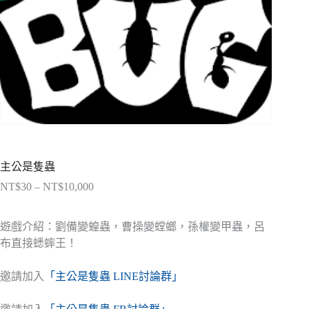
主公是隻蟲
NT$
30
–
NT$
10,000
價
格
範
遊戲介紹：劉備變蝗蟲，曹操變螳螂，孫權變甲蟲，呂
圍：
布直接蟋蟀王！
NT$30
到
邀請加入
「主公是隻蟲 LINE討論群」
NT$10,000