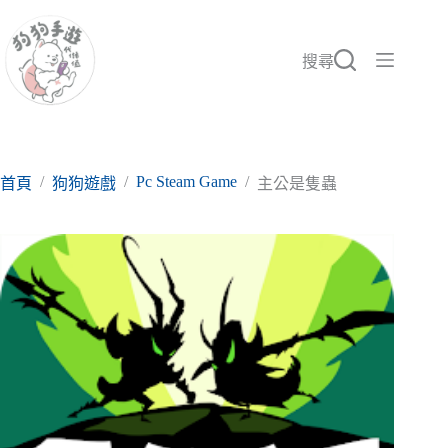
跳
至
主
搜尋
要
內
容
/
/
Pc Steam Game
/
首頁
狗狗遊戲
主公是隻蟲