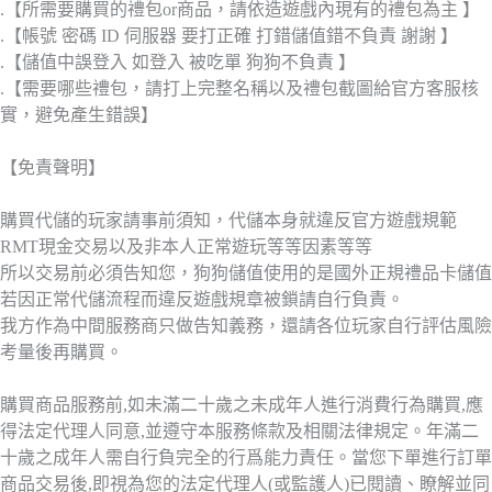
.【所需要購買的禮包or商品，請依造遊戲內現有的禮包為主 】
.【帳號 密碼 ID 伺服器 要打正確 打錯儲值錯不負責 謝謝 】
.【儲值中誤登入 如登入 被吃單 狗狗不負責 】
.【需要哪些禮包，請打上完整名稱以及禮包截圖給官方客服核
實，避免產生錯誤】
【免責聲明】
購買代儲的玩家請事前須知，代儲本身就違反官方遊戲規範
RMT現金交易以及非本人正常遊玩等等因素等等
所以交易前必須告知您，狗狗儲值使用的是國外正規禮品卡儲值
若因正常代儲流程而違反遊戲規章被鎖請自行負責。
我方作為中間服務商只做告知義務，還請各位玩家自行評估風險
考量後再購買。
購買商品服務前,如未滿二十歲之未成年人進行消費行為購買,應
得法定代理人同意,並遵守本服務條款及相關法律規定。年滿二
十歲之成年人需自行負完全的行爲能力責任。當您下單進行訂單
商品交易後,即視為您的法定代理人(或監護人)已閱讀、瞭解並同