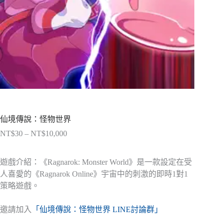
仙境傳說：怪物世界
NT$
30
–
NT$
10,000
價
格
範
遊戲介紹：《Ragnarok: Monster World》是一款設定在受
圍：
人喜愛的《Ragnarok Online》宇宙中的刺激的即時1對1
NT$30
策略遊戲。
到
NT$10,000
邀請加入
「仙境傳說：怪物世界 LINE討論群」