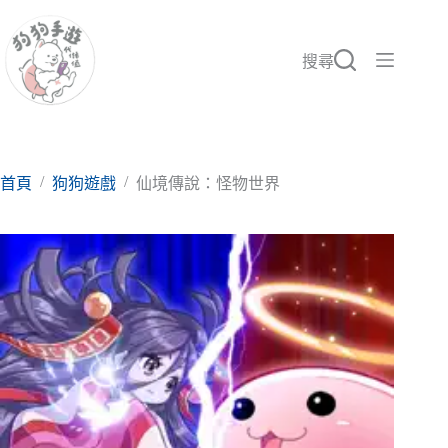
跳
至
主
搜尋
要
內
容
/
/
首頁
狗狗遊戲
仙境傳說：怪物世界