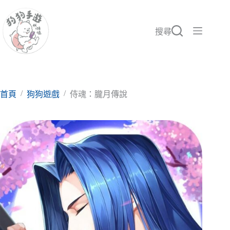
跳
至
主
搜尋
要
內
容
/
/
首頁
狗狗遊戲
侍魂：朧月傳說