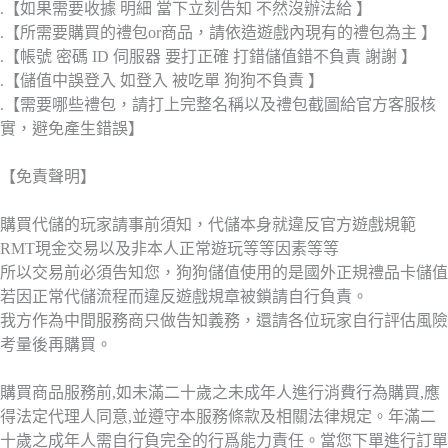
.【如果需要收據 明細 當下立刻告知 不然沒辦法給 】
.【所需要購買的禮包or商品，請依造遊戲內現有的禮包為主 】
.【帳號 密碼 ID 伺服器 要打正確 打錯儲值錯不負責 謝謝 】
.【儲值中誤登入 如登入 被吃單 狗狗不負責 】
.【需要哪些禮包，請打上完整名稱以及禮包截圖給官方客服核
實，避免產生錯誤】
【免責聲明】
購買代儲的玩家請事前須知，代儲本身就違反官方遊戲規範
RMT現金交易以及非本人正常遊玩等等因素等等
所以交易前必須告知您，狗狗儲值使用的是國外正規禮品卡儲值
若因正常代儲流程而違反遊戲規章被鎖請自行負責。
我方作為中間服務商只做告知義務，還請各位玩家自行評估風險
考量後再購買。
購買商品服務前,如未滿二十歲之未成年人進行消費行為購買,應
得法定代理人同意,並遵守本服務條款及相關法律規定。年滿二
十歲之成年人需自行負完全的行爲能力責任。當您下單進行訂單