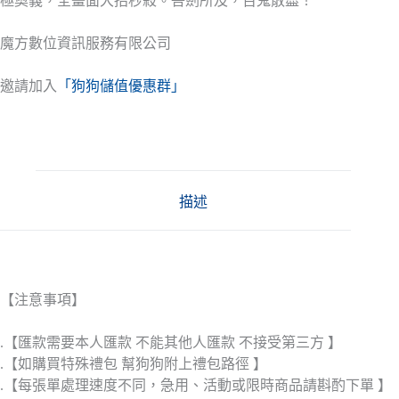
極奧義，全畫面大招秒殺。吾劍所及，百鬼散盡！
魔方數位資訊服務有限公司
邀請加入
「狗狗儲值優惠群」
描述
【注意事項】
.【匯款需要本人匯款 不能其他人匯款 不接受第三方 】
.【如購買特殊禮包 幫狗狗附上禮包路徑 】
.【每張單處理速度不同，急用、活動或限時商品請斟酌下單 】