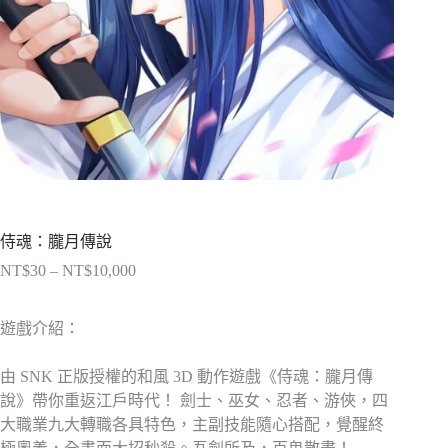
侍魂：朧月傳說
NT$
30
–
NT$
10,000
價
格
範
遊戲介紹：
圍：
NT$30
由 SNK 正版授權的和風 3D 動作遊戲《侍魂：朧月傳
到
說》帶你重返江戶時代！ 劍士、巫女、忍者、游俠，四
NT$10,000
大職業九大轉職各具特色，主副技能隨心搭配，覺醒終