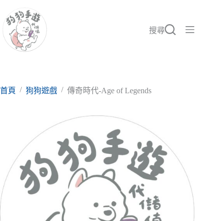
跳
至
主
搜尋
要
內
容
/
/
首頁
狗狗遊戲
傳奇時代-Age of Legends