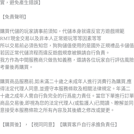
實，避免產生錯誤】
【免責聲明】
購買代儲的玩家請事前須知，代儲本身就違反官方遊戲規範
RMT現金交易以及非本人正常遊玩等等因素等等
所以交易前必須告知您，狗狗儲值使用的是國外正規禮品卡儲值
若因正常代儲流程而違反遊戲規章被鎖請自行負責。
我方作為中間服務商只做告知義務，還請各位玩家自行評估風險
考量後再購買。
購買商品服務前,如未滿二十歲之未成年人進行消費行為購買,應
得法定代理人同意,並遵守本服務條款及相關法律規定。年滿二
十歲之成年人需自行負完全的行爲能力責任。當您下單進行訂單
商品交易後,即視為您的法定代理人(或監護人)已閱讀、瞭解並同
意接受本服務條款之所有內容及其後續之修改或變更。
【購買後】，【視同同意】【購買客戶自行承擔負責任】