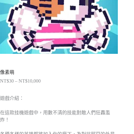
像素萌
NT$
30
–
NT$
10,000
價
格
範
遊戲介紹：
圍：
NT$30
在這款挂機遊戲中，用數不清的技能對敵人們狂轟濫
到
炸！
NT$10,000