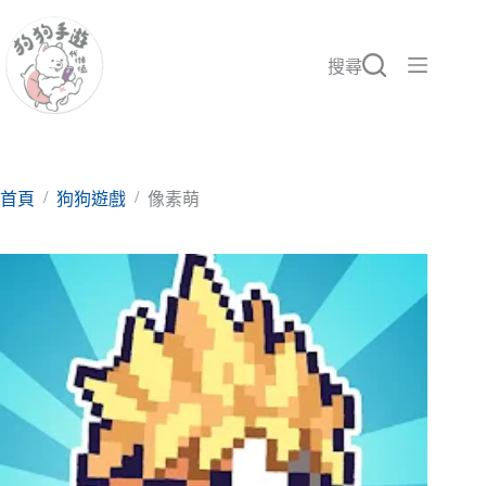
跳
至
主
搜尋
要
內
容
/
/
首頁
狗狗遊戲
像素萌