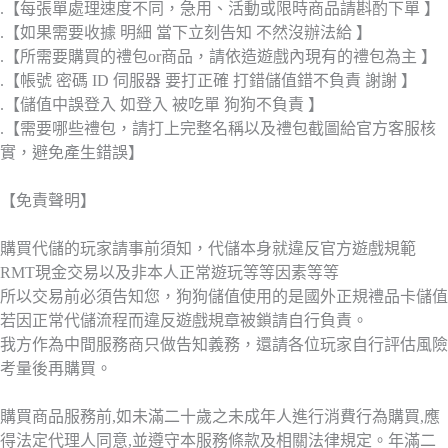
.【每張單處理速度不同，急用、活動或限時商品請斟酌下單 】
.【如果需要收據 明細 當下立刻告知 不然沒辦法給 】
.【所需要購買的禮包or商品，請依造遊戲內現有的禮包為主 】
.【帳號 密碼 ID 伺服器 要打正確 打錯儲值錯不負責 謝謝 】
.【儲值中誤登入 如登入 被吃單 狗狗不負責 】
.【需要哪些禮包，請打上完整名稱以及禮包截圖給官方客服核
實，避免產生錯誤】
【免責聲明】
購買代儲的玩家請事前須知，代儲本身就違反官方遊戲規範
RMT現金交易以及非本人正常遊玩等等因素等等
所以交易前必須告知您，狗狗儲值使用的是國外正規禮品卡儲值
若因正常代儲流程而違反遊戲規章被鎖請自行負責。
我方作為中間服務商只做告知義務，還請各位玩家自行評估風險
考量後再購買。
購買商品服務前,如未滿二十歲之未成年人進行消費行為購買,應
得法定代理人同意,並遵守本服務條款及相關法律規定。年滿二