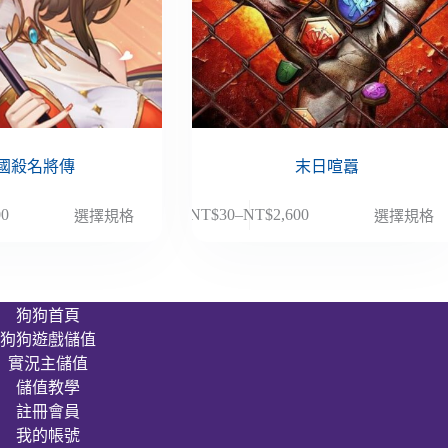
國殺名將傳
末日喧囂
此
00
NT$
30
–
NT$
2,600
選擇規格
選擇規格
價
產
格
品
範
有
圍：
多
狗狗首頁
NT$30
種
狗狗遊戲儲值
到
款
00
NT$2,600
實況主儲值
式。
儲值教學
可
註冊會員
在
我的帳號
產