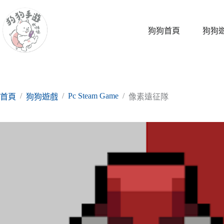
跳
至
主
狗狗首頁
狗狗
要
內
容
/
/
Pc Steam Game
/
首頁
狗狗遊戲
像素遠征隊