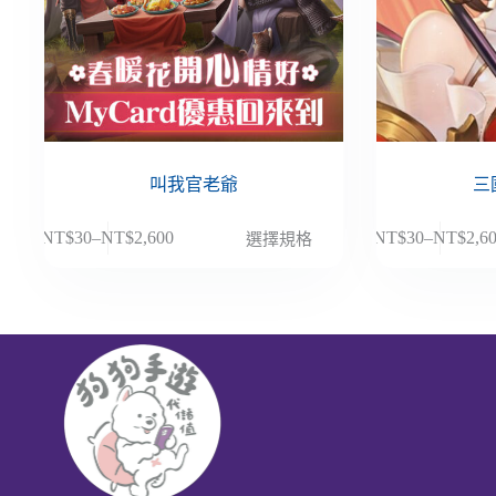
叫我官老爺
三
此
此
NT$
30
–
NT$
2,600
NT$
30
–
NT$
2,6
選擇規格
價
價
產
產
格
格
品
品
範
範
有
有
圍：
圍：
多
多
NT$30
NT$30
種
種
到
到
款
款
NT$2,600
NT$2,6
式。
式。
可
可
在
在
產
產