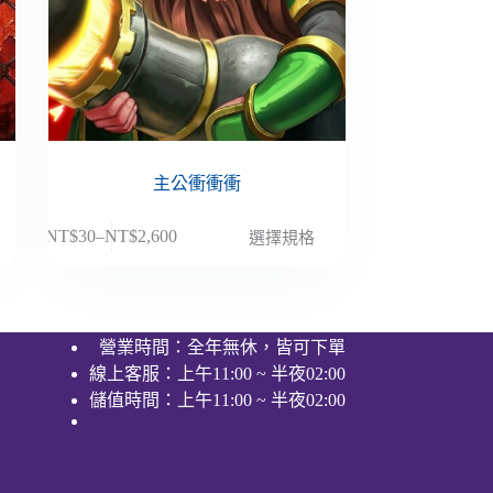
主公衝衝衝
此
NT$
30
–
NT$
2,600
選擇規格
價
產
格
品
範
有
圍：
多
營業時間：全年無休，皆可下單
NT$30
種
線上客服：上午11:00 ~ 半夜02:00
到
款
NT$2,600
儲值時間：上午11:00 ~ 半夜02:00
式。
可
在
產