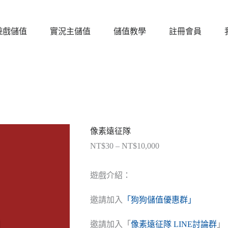
遊戲儲值
實況主儲值
儲值教學
註冊會員
像素遠征隊
NT$
30
–
NT$
10,000
價
格
範
遊戲介紹：
圍：
NT$30
邀請加入
「狗狗儲值優惠群」
到
NT$10,000
邀請加入「
像素遠征隊 LINE討論群
」