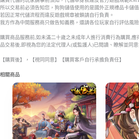
購買代儲的玩家請事前須知，代儲本身就違反官方遊戲規範RM
所以交易前必須告知您，狗狗儲值使用的是國外正規禮品卡儲值
若因正常代儲流程而違反遊戲規章被鎖請自行負責。
我方作為中間服務商只做告知義務，還請各位玩家自行評估風險
購買商品服務前,如未滿二十歲之未成年人進行消費行為購買,
品交易後,即視為您的法定代理人(或監護人)已閱讀、瞭解並同
【購買後】，【視同同意】【購買客戶自行承擔負責任】
相關商品