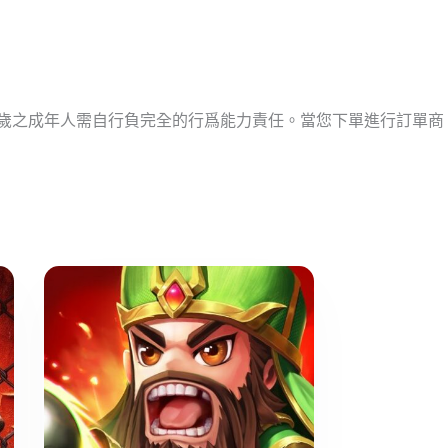
十歲之成年人需自行負完全的行爲能力責任。當您下單進行訂單商