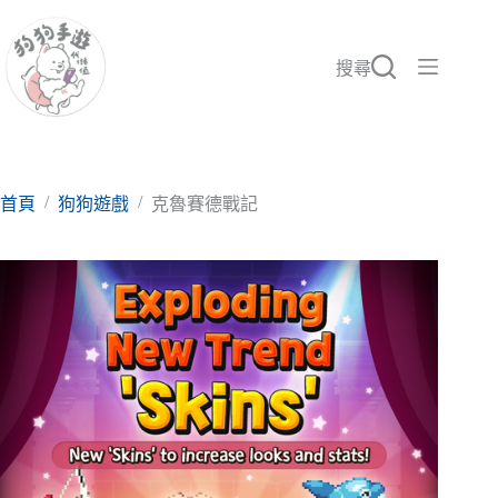
跳
至
主
搜尋
要
內
容
/
/
首頁
狗狗遊戲
克魯賽德戰記