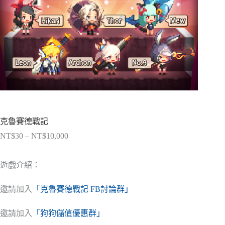
克魯賽德戰記
NT$
30
–
NT$
10,000
價
格
範
遊戲介紹：
圍：
NT$30
邀請加入
「克魯賽德戰記 FB討論群」
到
NT$10,000
邀請加入
「狗狗儲值優惠群」