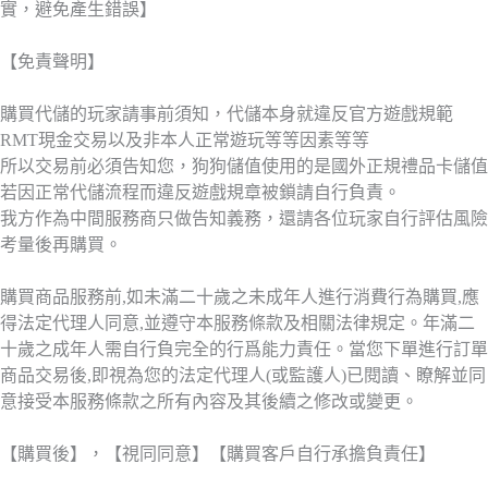
實，避免產生錯誤】
【免責聲明】
購買代儲的玩家請事前須知，代儲本身就違反官方遊戲規範
RMT現金交易以及非本人正常遊玩等等因素等等
所以交易前必須告知您，狗狗儲值使用的是國外正規禮品卡儲值
若因正常代儲流程而違反遊戲規章被鎖請自行負責。
我方作為中間服務商只做告知義務，還請各位玩家自行評估風險
考量後再購買。
購買商品服務前,如未滿二十歲之未成年人進行消費行為購買,應
得法定代理人同意,並遵守本服務條款及相關法律規定。年滿二
十歲之成年人需自行負完全的行爲能力責任。當您下單進行訂單
商品交易後,即視為您的法定代理人(或監護人)已閱讀、瞭解並同
意接受本服務條款之所有內容及其後續之修改或變更。
【購買後】，【視同同意】【購買客戶自行承擔負責任】