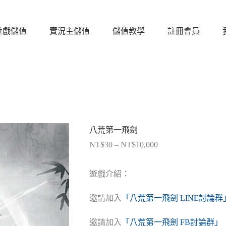
遊戲儲值
實況主儲值
儲值教學
註冊會員
八荒第一飛劍
NT$
30
–
NT$
10,000
價
格
範
遊戲介紹：
圍：
NT$30
邀請加入
「八荒第一飛劍 LINE討論群
到
NT$10,000
邀請加入
「八荒第一飛劍 FB討論群」