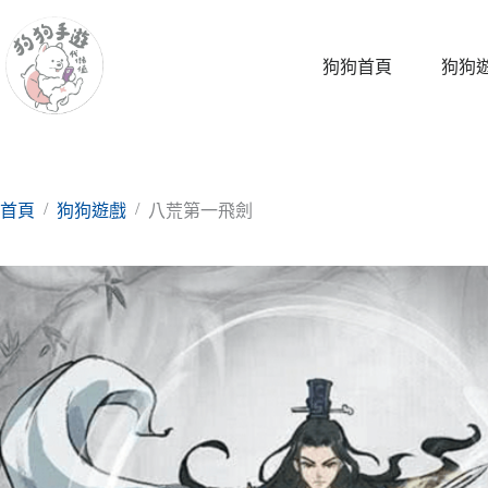
跳
至
主
狗狗首頁
狗狗
要
內
容
/
/
首頁
狗狗遊戲
八荒第一飛劍