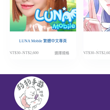
LUNA Mobile 繁體中文專頁
此
此
NT$
30
–
NT$
2,600
NT$
30
–
NT$
2,6
選擇規格
價
價
產
產
格
格
品
品
範
範
有
有
圍：
圍：
多
多
NT$30
NT$30
種
種
到
到
款
款
NT$2,600
NT$2,6
式。
式。
可
可
在
在
產
產