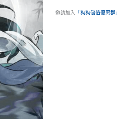
邀請加入
「狗狗儲值優惠群」