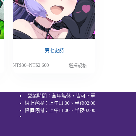
第七史詩
此
NT$
30
–
NT$
2,600
選擇規格
價
產
格
品
範
有
圍：
多
營業時間：全年無休，皆可下單
NT$30
種
線上客服：上午11:00 ~ 半夜02:00
到
款
NT$2,600
儲值時間：上午11:00 ~ 半夜02:00
式。
可
在
產