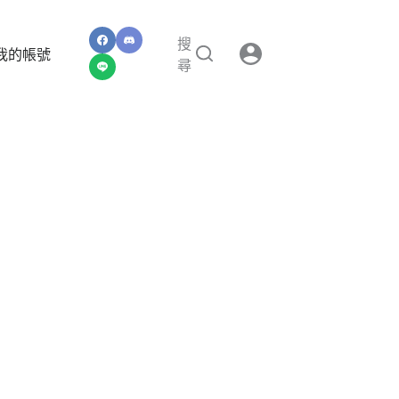
搜
我的帳號
尋
」