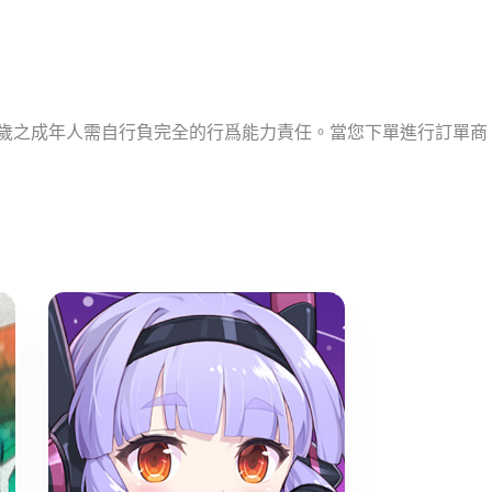
十歲之成年人需自行負完全的行爲能力責任。當您下單進行訂單商