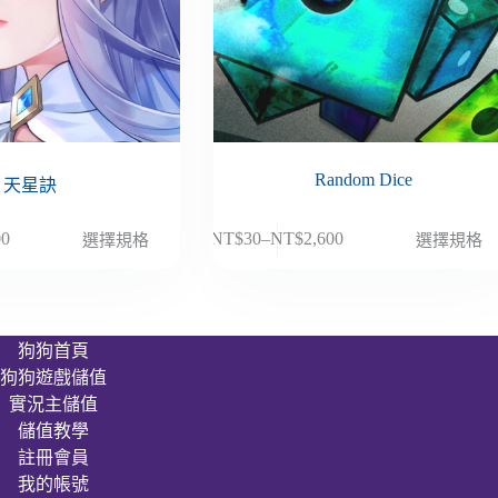
Random Dice
天星訣
此
00
NT$
30
–
NT$
2,600
選擇規格
選擇規格
價
產
格
品
範
有
圍：
多
狗狗首頁
NT$30
種
狗狗遊戲儲值
到
款
00
NT$2,600
實況主儲值
式。
儲值教學
可
註冊會員
在
我的帳號
產