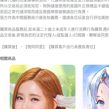
購買代儲的玩家請事前須知，代儲本身就違反官方遊戲規範RM
所以交易前必須告知您，狗狗儲值使用的是國外正規禮品卡儲值
若因正常代儲流程而違反遊戲規章被鎖請自行負責。
我方作為中間服務商只做告知義務，還請各位玩家自行評估風險
購買商品服務前,如未滿二十歲之未成年人進行消費行為購買,
品交易後,即視為您的法定代理人(或監護人)已閱讀、瞭解並同
【購買後】，【視同同意】【購買客戶自行承擔負責任】
相關商品