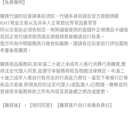
【免責聲明】
購買代儲的玩家請事前須知，代儲本身就違反官方遊戲規範
RMT現金交易以及非本人正常遊玩等等因素等等
所以交易前必須告知您，狗狗儲值使用的是國外正規禮品卡儲值
若因正常代儲流程而違反遊戲規章被鎖請自行負責。
我方作為中間服務商只做告知義務，還請各位玩家自行評估風險
考量後再購買。
購買商品服務前,如未滿二十歲之未成年人進行消費行為購買,應
得法定代理人同意,並遵守本服務條款及相關法律規定。年滿二
十歲之成年人需自行負完全的行爲能力責任。當您下單進行訂單
商品交易後,即視為您的法定代理人(或監護人)已閱讀、瞭解並同
意接受本服務條款之所有內容及其後續之修改或變更。
【購買後】，【視同同意】【購買客戶自行承擔負責任】