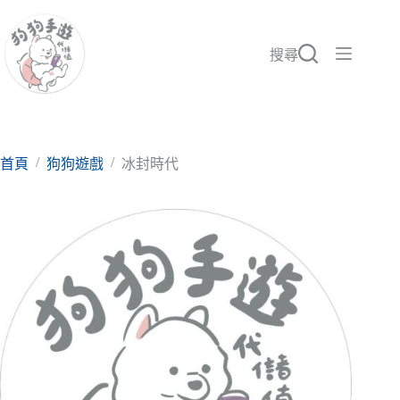
跳
至
主
搜尋
要
內
容
/
/
首頁
狗狗遊戲
冰封時代