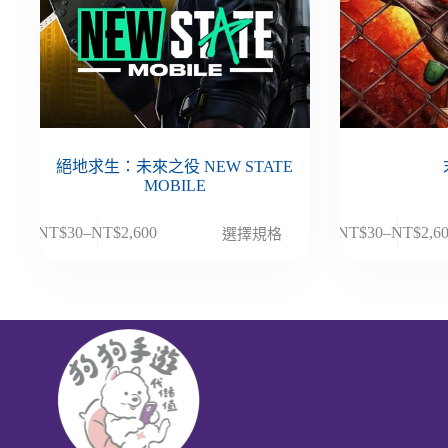
絕地求生：未來之役 NEW STATE
MOBILE
此
此
NT$
30
–
NT$
2,600
NT$
30
–
NT$
2,6
選擇規格
價
價
產
產
格
格
品
品
範
範
有
有
圍：
圍：
多
多
NT$30
NT$30
種
種
到
到
款
款
NT$2,600
NT$2,6
式。
式。
可
可
在
在