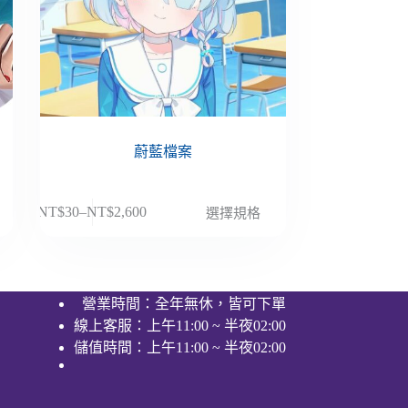
蔚藍檔案
此
NT$
30
–
NT$
2,600
選擇規格
價
產
格
品
範
有
圍：
多
營業時間：全年無休，皆可下單
NT$30
種
線上客服：上午11:00 ~ 半夜02:00
到
款
NT$2,600
儲值時間：上午11:00 ~ 半夜02:00
式。
可
在