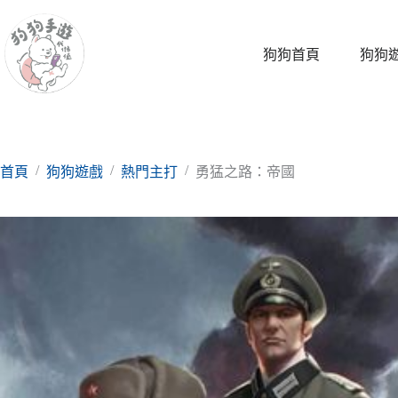
跳
至
主
狗狗首頁
狗狗
要
內
容
/
/
/
首頁
狗狗遊戲
熱門主打
勇猛之路：帝國