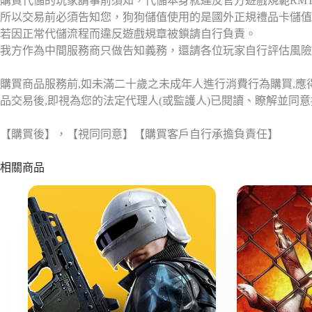
購買代儲的玩家請事前須知，代儲本身就違反官方遊戲規範RM
所以交易前必須告知您，狗狗儲值使用的是國外正規禮品卡儲值
若因正常代儲流程而違反遊戲規章被鎖請自行負責。
我方作為中間服務商只做告知義務，還請各位玩家自行評估風險
購買商品服務前,如未滿二十歲之未成年人進行消費行為購買,
品交易後,即視為您的法定代理人(或監護人)已閱讀、瞭解並同
【購買後】，【視同同意】【購買客戶自行承擔負責任】
相關商品