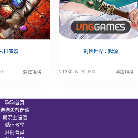
末日喧囂
劍俠世界：起源
此
00
NT$
30
–
NT$
2,600
選擇規格
選擇規格
價
產
格
品
範
有
圍：
多
狗狗首頁
NT$30
種
狗狗遊戲儲值
到
款
00
NT$2,600
實況主儲值
式。
儲值教學
可
註冊會員
在