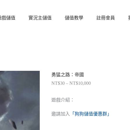
遊戲儲值
實況主儲值
儲值教學
註冊會員
勇猛之路：帝國
NT$
30
–
NT$
10,000
價
格
範
遊戲介紹：
圍：
NT$30
邀請加入
「狗狗儲值優惠群」
到
NT$10,000