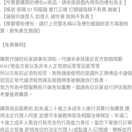
.【所需要購買的禮包or商品，請依造遊戲內現有的禮包為主 】
.【帳號 密碼 ID 伺服器 要打正確 打錯儲值錯不負責 謝謝 】
.【儲值中誤登入 如登入 被吃單 狗狗不負責 】
.【需要哪些禮包，請打上完整名稱以及禮包截圖給官方客服核
實，避免產生錯誤】
【免責聲明】
購買代儲的玩家請事前須知，代儲本身就違反官方遊戲規範
RMT現金交易以及非本人正常遊玩等等因素等等
所以交易前必須告知您，狗狗儲值使用的是國外正規禮品卡儲值
若因正常代儲流程而違反遊戲規章被鎖請自行負責。
我方作為中間服務商只做告知義務，還請各位玩家自行評估風險
考量後再購買。
購買商品服務前,如未滿二十歲之未成年人進行消費行為購買,應
得法定代理人同意,並遵守本服務條款及相關法律規定。年滿二
十歲之成年人需自行負完全的行爲能力責任。當您下單進行訂單
商品交易後,即視為您的法定代理人(或監護人)已閱讀、瞭解並同