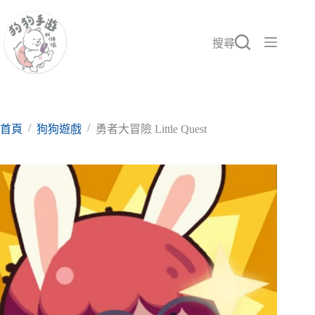
跳
至
主
搜尋
要
內
容
/
/
首頁
狗狗遊戲
勇者大冒險 Little Quest