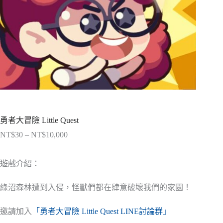
勇者大冒險 Little Quest
NT$
30
–
NT$
10,000
價
格
範
遊戲介紹：
圍：
NT$30
綠沼森林遭到入侵，怪獸們都在肆意破壞我們的家園！
到
NT$10,000
邀請加入
「勇者大冒險 Little Quest LINE討論群」