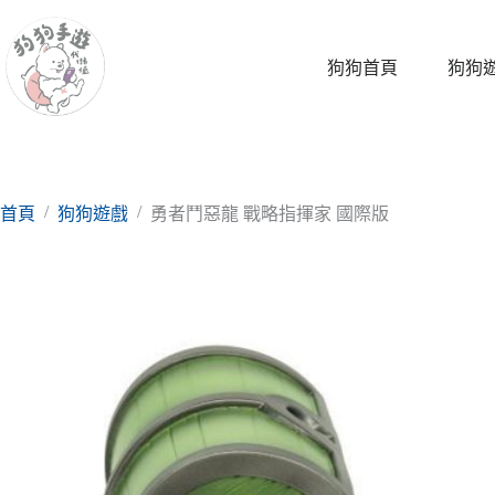
跳
至
主
狗狗首頁
狗狗
要
內
容
/
/
首頁
狗狗遊戲
勇者鬥惡龍 戰略指揮家 國際版