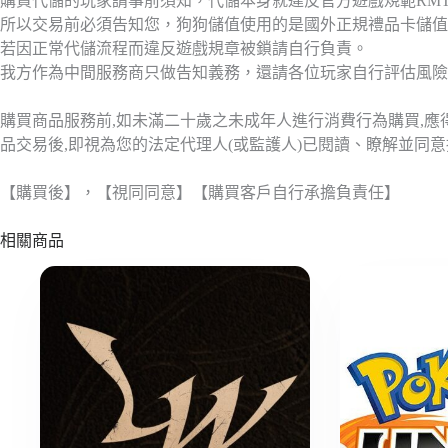
購買代儲的玩家請事前須知，代儲本身就違反官方遊戲規範RM
所以交易前必須告知您，狗狗儲值使用的是國外正規禮品卡儲值
若因正常代儲流程而違反遊戲規章被鎖請自行負責。
我方作為中間服務商只做告知義務，還請各位玩家自行評估風險
購買商品服務前,如未滿二十歲之未成年人進行消費行為購買,
品交易後,即視為您的法定代理人(或監護人)已閱讀、瞭解並同
【購買後】，【視同同意】【購買客戶自行承擔負責任】
相關商品