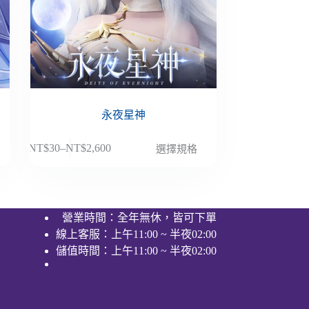
永夜星神
此
NT$
30
–
NT$
2,600
選擇規格
價
產
格
品
範
有
圍：
多
營業時間：全年無休，皆可下單
NT$30
種
線上客服：上午11:00 ~ 半夜02:00
到
款
NT$2,600
儲值時間：上午11:00 ~ 半夜02:00
式。
可
在
產