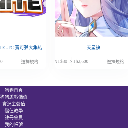
NITE -TC 寶可夢大集結
天星訣
此
00
NT$
30
–
NT$
2,600
選擇規格
選擇規格
價
產
格
品
範
有
圍：
多
狗狗首頁
NT$30
種
狗狗遊戲儲值
到
款
00
NT$2,600
實況主儲值
式。
儲值教學
可
註冊會員
在
我的帳號
產