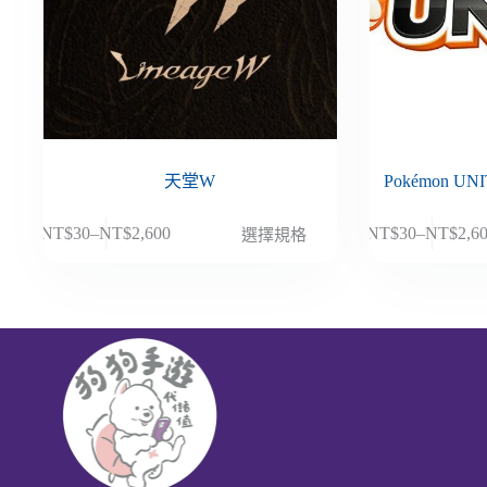
天堂W
Pokémon U
此
此
NT$
30
–
NT$
2,600
NT$
30
–
NT$
2,6
選擇規格
價
價
產
產
格
格
品
品
範
範
有
有
圍：
圍：
多
多
NT$30
NT$30
種
種
到
到
款
款
NT$2,600
NT$2,6
式。
式。
可
可
在
在
產
產