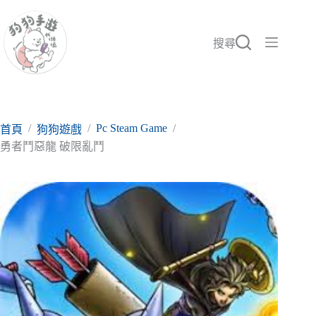
跳
至
主
搜尋
要
內
容
/
/
Pc Steam Game
/
首頁
狗狗遊戲
勇者鬥惡龍 破限亂鬥