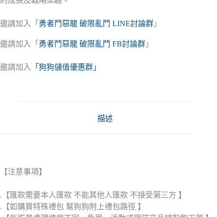
的成長及戰略樂趣。
邀請加入「
勇者鬥惡龍 破限亂鬥 LINE討論群
」
邀請加入「
勇者鬥惡龍 破限亂鬥 FB討論群
」
邀請加入
「狗狗儲值優惠群」
描述
【注意事項】
.【匯款需要本人匯款 不能其他人匯款 不接受第三方 】
.【如購買特殊禮包 幫狗狗附上禮包路徑 】