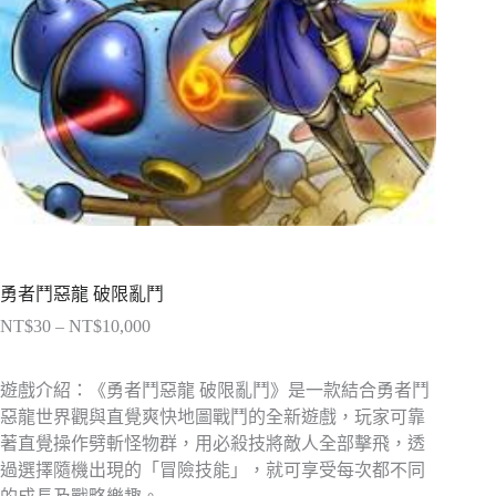
勇者鬥惡龍 破限亂鬥
NT$
30
–
NT$
10,000
價
格
範
遊戲介紹：《勇者鬥惡龍 破限亂鬥》是一款結合勇者鬥
圍：
惡龍世界觀與直覺爽快地圖戰鬥的全新遊戲，玩家可靠
NT$30
著直覺操作劈斬怪物群，用必殺技將敵人全部擊飛，透
到
過選擇隨機出現的「冒險技能」，就可享受每次都不同
NT$10,000