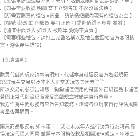
.【每張單處理速度不同，急用、活動或限時商品請斟酌下單 】
.【如果需要收據 明細 當下立刻告知 不然沒辦法給 】
.【所需要購買的禮包or商品，請依造遊戲內現有的禮包為主 】
.【帳號 密碼 ID 伺服器 要打正確 打錯儲值錯不負責 謝謝 】
.【儲值中誤登入 如登入 被吃單 狗狗不負責 】
.【需要哪些禮包，請打上完整名稱以及禮包截圖給官方客服核
實，避免產生錯誤】
【免責聲明】
購買代儲的玩家請事前須知，代儲本身就違反官方遊戲規範
RMT現金交易以及非本人正常遊玩等等因素等等
所以交易前必須告知您，狗狗儲值使用的是國外正規禮品卡儲值
若因正常代儲流程而違反遊戲規章被鎖請自行負責。
我方作為中間服務商只做告知義務，還請各位玩家自行評估風險
考量後再購買。
購買商品服務前,如未滿二十歲之未成年人進行消費行為購買,應
得法定代理人同意,並遵守本服務條款及相關法律規定。年滿二