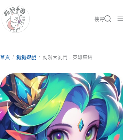
跳
至
主
搜尋
要
內
容
/
/
首頁
狗狗遊戲
動漫大亂鬥：英雄集結