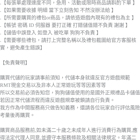
.【每張單處理速度不同，急用、活動或限時商品請斟酌下單 】
.【如果需要收據 明細 當下立刻告知 不然沒辦法給 】
.【所需要購買的禮包or商品，請依造遊戲內現有的禮包為主 】
.【帳號 密碼 ID 伺服器 要打正確 打錯儲值錯不負責 謝謝 】
.【儲值中誤登入 如登入 被吃單 狗狗不負責 】
.【需要哪些禮包，請打上完整名稱以及禮包截圖給官方客服核
實，避免產生錯誤】
【免責聲明】
購買代儲的玩家請事前須知，代儲本身就違反官方遊戲規範
RMT現金交易以及非本人正常遊玩等等因素等等
所以交易前必須告知您，狗狗儲值使用的是國外正規禮品卡儲值
若因正常代儲流程而違反遊戲規章被鎖請自行負責。
我方作為中間服務商只做告知義務，還請各位玩家自行評估風險
考量後再購買。
購買商品服務前,如未滿二十歲之未成年人進行消費行為購買,應
得法定代理人同意,並遵守本服務條款及相關法律規定。年滿二