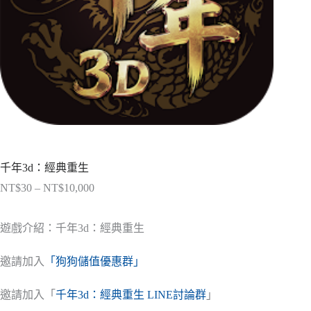
千年3d：經典重生
NT$
30
–
NT$
10,000
價
格
範
遊戲介紹：千年3d：經典重生
圍：
NT$30
邀請加入
「狗狗儲值優惠群」
到
NT$10,000
邀請加入「
千年3d：經典重生 LINE討論群
」