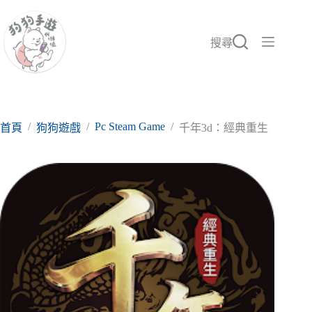
跳
至
主
搜尋
要
內
容
/
/
Pc Steam Game
/
首頁
狗狗遊戲
千年3d：經典重生