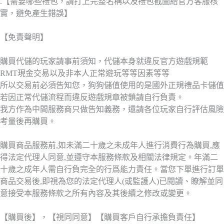
.【需要哪些禮包，請打上完整名稱以及禮包截圖給官方客服核
實，避免產生錯誤】
【免責聲明】
購買代儲的玩家請事前須知，代儲本身就違反官方遊戲規範
RMT現金交易以及非本人正常遊玩等等因素等等
所以交易前必須告知您，狗狗儲值使用的是國外正規禮品卡儲值
若因正常代儲流程而違反遊戲規章被鎖請自行負責。
我方作為中間服務商只做告知義務，還請各位玩家自行評估風險
考量後再購買。
購買商品服務前,如未滿二十歲之未成年人進行消費行為購買,應
得法定代理人同意,並遵守本服務條款及相關法律規定。年滿二
十歲之成年人需自行負完全的行爲能力責任。當您下單進行訂單
商品交易後,即視為您的法定代理人(或監護人)已閱讀、瞭解並同
意接受本服務條款之所有內容及其後續之修改或變更。
【購買後】，【視同同意】【購買客戶自行承擔負責任】