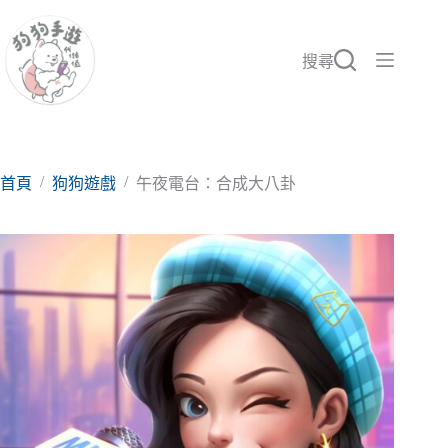
跳
至
主
搜尋
要
內
容
/
/
首頁
狗狗遊戲
午夜電台：合成大八卦