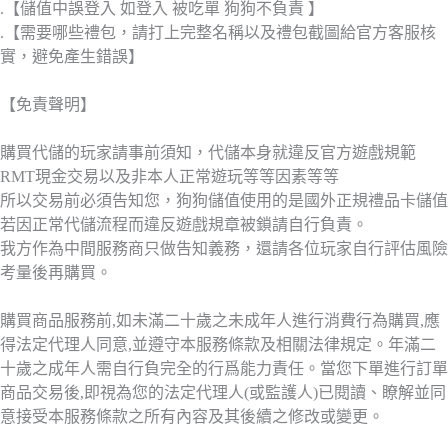
.【儲值中誤登入 如登入 被吃單 狗狗不負責 】
.【需要哪些禮包，請打上完整名稱以及禮包截圖給官方客服核
實，避免產生錯誤】
【免責聲明】
購買代儲的玩家請事前須知，代儲本身就違反官方遊戲規範
RMT現金交易以及非本人正常遊玩等等因素等等
所以交易前必須告知您，狗狗儲值使用的是國外正規禮品卡儲值
若因正常代儲流程而違反遊戲規章被鎖請自行負責。
我方作為中間服務商只做告知義務，還請各位玩家自行評估風險
考量後再購買。
購買商品服務前,如未滿二十歲之未成年人進行消費行為購買,應
得法定代理人同意,並遵守本服務條款及相關法律規定。年滿二
十歲之成年人需自行負完全的行爲能力責任。當您下單進行訂單
商品交易後,即視為您的法定代理人(或監護人)已閱讀、瞭解並同
意接受本服務條款之所有內容及其後續之修改或變更。