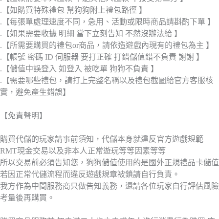
.【如購買特殊禮包 幫狗狗附上禮包路徑 】
.【每張單處理速度不同，急用、活動或限時商品請斟酌下單 】
.【如果需要收據 明細 當下立刻告知 不然沒辦法給 】
.【所需要購買的禮包or商品，請依造遊戲內現有的禮包為主 】
.【帳號 密碼 ID 伺服器 要打正確 打錯儲值錯不負責 謝謝 】
.【儲值中誤登入 如登入 被吃單 狗狗不負責 】
.【需要哪些禮包，請打上完整名稱以及禮包截圖給官方客服核
實，避免產生錯誤】
【免責聲明】
購買代儲的玩家請事前須知，代儲本身就違反官方遊戲規範
RMT現金交易以及非本人正常遊玩等等因素等等
所以交易前必須告知您，狗狗儲值使用的是國外正規禮品卡儲值
若因正常代儲流程而違反遊戲規章被鎖請自行負責。
我方作為中間服務商只做告知義務，還請各位玩家自行評估風險
考量後再購買。