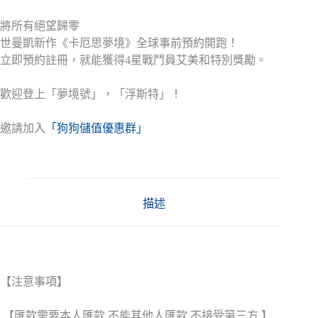
將所有絕望歸零
世曼凱新作《卡厄思夢境》全球事前預約開跑！
立即預約註冊，就能獲得4星戰鬥員艾美和特別獎勵。
歡迎登上「夢境號」，「浮斯特」！
邀請加入
「狗狗儲值優惠群」
描述
【注意事項】
.【匯款需要本人匯款 不能其他人匯款 不接受第三方 】