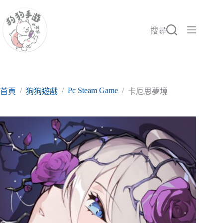
跳
至
主
搜尋
要
內
容
/
/
Pc Steam Game
/
首頁
狗狗遊戲
卡厄思夢境