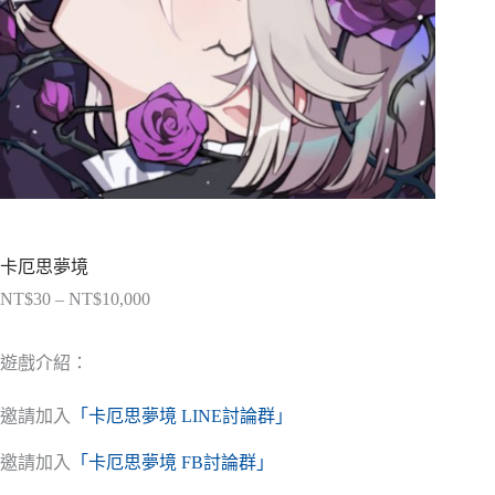
卡厄思夢境
NT$
30
–
NT$
10,000
價
格
範
遊戲介紹：
圍：
NT$30
邀請加入
「卡厄思夢境 LINE討論群」
到
NT$10,000
邀請加入
「卡厄思夢境 FB討論群」