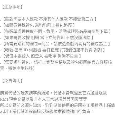
【注意事項】
.【匯款需要本人匯款 不能其他人匯款 不接受第三方 】
.【如購買特殊禮包 幫狗狗附上禮包路徑 】
.【每張單處理速度不同，急用、活動或限時商品請斟酌下單 】
.【如果需要收據 明細 當下立刻告知 不然沒辦法給 】
.【所需要購買的禮包or商品，請依造遊戲內現有的禮包為主 】
.【帳號 密碼 ID 伺服器 要打正確 打錯儲值錯不負責 謝謝 】
.【儲值中誤登入 如登入 被吃單 狗狗不負責 】
.【需要哪些禮包，請打上完整名稱以及禮包截圖給官方客服核
實，避免產生錯誤】
【免責聲明】
購買代儲的玩家請事前須知，代儲本身就違反官方遊戲規範
RMT現金交易以及非本人正常遊玩等等因素等等
所以交易前必須告知您，狗狗儲值使用的是國外正規禮品卡儲值
若因正常代儲流程而違反遊戲規章被鎖請自行負責。