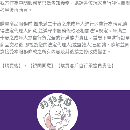
我方作為中間服務商只做告知義務，還請各位玩家自行評估風險
考量後再購買。
購買商品服務前,如未滿二十歲之未成年人進行消費行為購買,應
得法定代理人同意,並遵守本服務條款及相關法律規定。年滿二
十歲之成年人需自行負完全的行爲能力責任。當您下單進行訂單
商品交易後,即視為您的法定代理人(或監護人)已閱讀、瞭解並同
意接受本服務條款之所有內容及其後續之修改或變更。
【購買後】，【視同同意】【購買客戶自行承擔負責任】