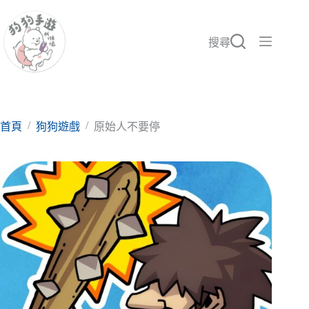
跳
至
主
搜尋
要
內
容
/
/
首頁
狗狗遊戲
原始人不要停