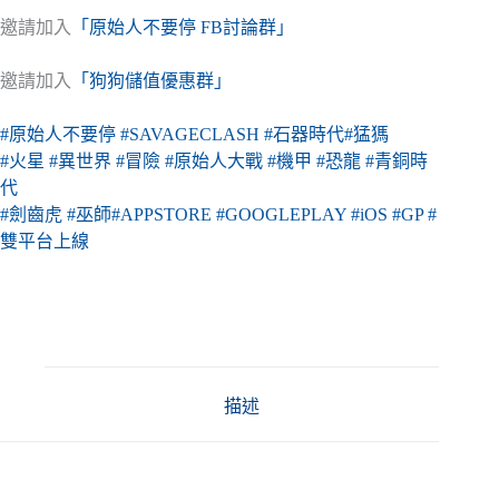
邀請加入
「原始人不要停 FB討論群」
邀請加入
「狗狗儲值優惠群」
#原始人不要停
#SAVAGECLASH
#石器時代
#猛獁
#火星
#異世界
#冒險
#原始人大戰
#機甲
#恐龍
#青銅時
代
#劍齒虎
#巫師
#APPSTORE
#GOOGLEPLAY
#iOS
#GP
#
雙平台上線
描述