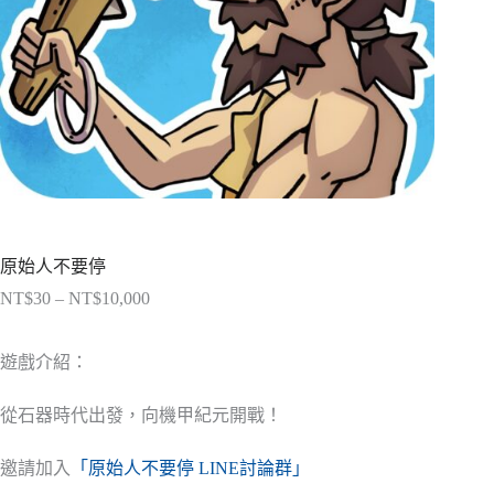
原始人不要停
NT$
30
–
NT$
10,000
價
格
範
遊戲介紹：
圍：
NT$30
從石器時代出發，向機甲紀元開戰！
到
NT$10,000
邀請加入
「原始人不要停 LINE討論群」