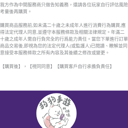
我方作為中間服務商只做告知義務，還請各位玩家自行評估風險
考量後再購買。
購買商品服務前,如未滿二十歲之未成年人進行消費行為購買,應
得法定代理人同意,並遵守本服務條款及相關法律規定。年滿二
十歲之成年人需自行負完全的行爲能力責任。當您下單進行訂單
商品交易後,即視為您的法定代理人(或監護人)已閱讀、瞭解並同
意接受本服務條款之所有內容及其後續之修改或變更。
【購買後】，【視同同意】【購買客戶自行承擔負責任】