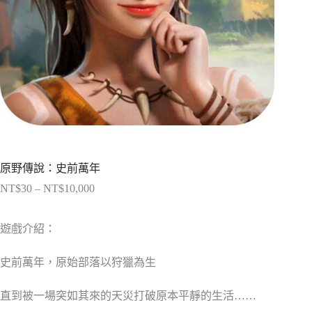
原野傳說：史前萬年
NT$
30
–
NT$
10,000
價
格
範
遊戲介紹：
圍：
NT$30
史前萬年，原始部落以狩獵為生
到
NT$10,000
直到被一場突如其來的天災打破原本平靜的生活……