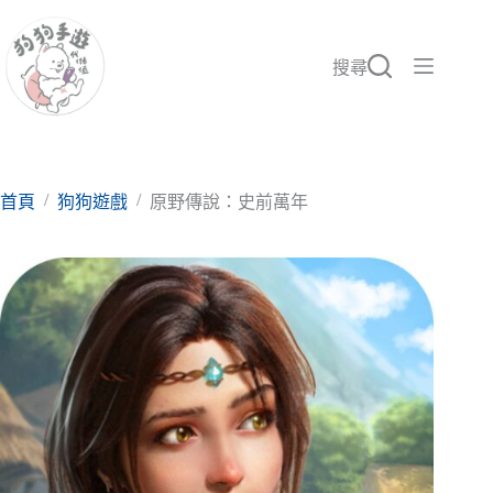
跳
至
主
搜尋
要
內
容
/
/
首頁
狗狗遊戲
原野傳說：史前萬年