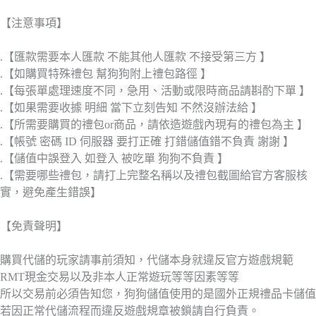
【注意事項】
.【匯款需要本人匯款 不能其他人匯款 不接受第三方 】
.【如購買特殊禮包 幫狗狗附上禮包路徑 】
.【每張單處理速度不同，急用、活動或限時商品請斟酌下單 】
.【如果需要收據 明細 當下立刻告知 不然沒辦法給 】
.【所需要購買的禮包or商品，請依造遊戲內現有的禮包為主 】
.【帳號 密碼 ID 伺服器 要打正確 打錯儲值錯不負責 謝謝 】
.【儲值中誤登入 如登入 被吃單 狗狗不負責 】
.【需要哪些禮包，請打上完整名稱以及禮包截圖給官方客服核
實，避免產生錯誤】
【免責聲明】
購買代儲的玩家請事前須知，代儲本身就違反官方遊戲規範
RMT現金交易以及非本人正常遊玩等等因素等等
所以交易前必須告知您，狗狗儲值使用的是國外正規禮品卡儲值
若因正常代儲流程而違反遊戲規章被鎖請自行負責。