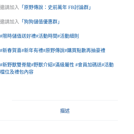
邀請加入
「原野傳說：史前萬年 FB討論群」
邀請加入
「狗狗儲值優惠群」
#限時儲值送好禮
#活動時間
#活動細則
#新春賀喜
#新年有禮
#原野傳說
#購買點數再抽豪禮
#新野獸雙脊龍
#野獸介紹
#滿級屬性
#會員加碼送
#活動
檔位及禮包內容
描述