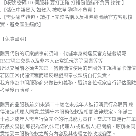
.【帳號 密碼 ID 伺服器 要打正確 打錯儲值錯不負責 謝謝 】
.【儲值中誤登入 如登入 被吃單 狗狗不負責 】
.【需要哪些禮包，請打上完整名稱以及禮包截圖給官方客服核
實，避免產生錯誤】
【免責聲明】
購買代儲的玩家請事前須知，代儲本身就違反官方遊戲規範
RMT現金交易以及非本人正常遊玩等等因素等等
所以交易前必須告知您，狗狗儲值使用的是國外正規禮品卡儲值
若因正常代儲流程而違反遊戲規章被鎖請自行負責。
我方作為中間服務商只做告知義務，還請各位玩家自行評估風險
考量後再購買。
購買商品服務前,如未滿二十歲之未成年人進行消費行為購買,應
得法定代理人同意,並遵守本服務條款及相關法律規定。年滿二
十歲之成年人需自行負完全的行爲能力責任。當您下單進行訂單
商品交易後,即視為您的法定代理人(或監護人)已閱讀、瞭解並同
意接受本服務條款之所有內容及其後續之修改或變更。