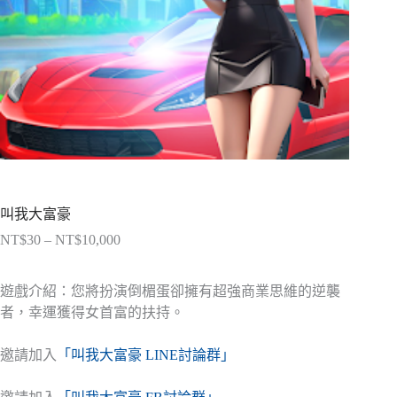
叫我大富豪
NT$
30
–
NT$
10,000
價
格
範
遊戲介紹：您將扮演倒楣蛋卻擁有超強商業思維的逆襲
圍：
者，幸運獲得女首富的扶持。
NT$30
到
邀請加入
「叫我大富豪 LINE討論群」
NT$10,000