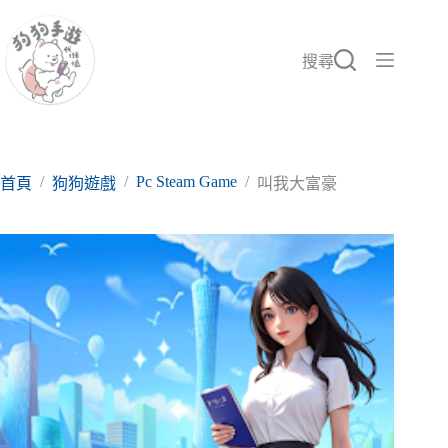
跳
至
主
搜尋
要
內
容
/
/
Pc Steam Game
/
首頁
狗狗遊戲
叫我大富豪