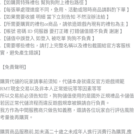
.【如購買特殊禮包 幫狗狗附上禮包路徑 】
.【每張單處理速度不同，急用、活動或限時商品請斟酌下單 】
.【如果需要收據 明細 當下立刻告知 不然沒辦法給 】
.【所需要購買的禮包or商品，請依造遊戲內現有的禮包為主 】
.【帳號 密碼 ID 伺服器 要打正確 打錯儲值錯不負責 謝謝 】
.【儲值中誤登入 如登入 被吃單 狗狗不負責 】
.【需要哪些禮包，請打上完整名稱以及禮包截圖給官方客服核
實，避免產生錯誤】
【免責聲明】
購買代儲的玩家請事前須知，代儲本身就違反官方遊戲規範
RMT現金交易以及非本人正常遊玩等等因素等等
所以交易前必須告知您，狗狗儲值使用的是國外正規禮品卡儲值
若因正常代儲流程而違反遊戲規章被鎖請自行負責。
我方作為中間服務商只做告知義務，還請各位玩家自行評估風險
考量後再購買。
購買商品服務前,如未滿二十歲之未成年人進行消費行為購買,應