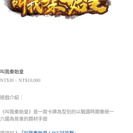
叫我秦始皇
NT$
30
–
NT$
10,000
價
格
範
遊戲介紹：
圍：
NT$30
《叫我秦始皇》是一款卡牌為型別的以戰國時期秦統一
到
六國為背景的題材手遊
NT$10,000