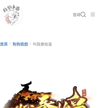
跳
至
主
搜尋
要
內
容
/
/
首頁
狗狗遊戲
叫我秦始皇