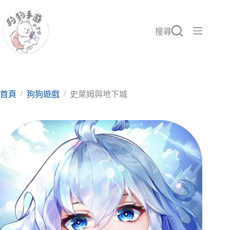
跳
至
主
搜尋
要
內
容
/
/
首頁
狗狗遊戲
史萊姆與地下城