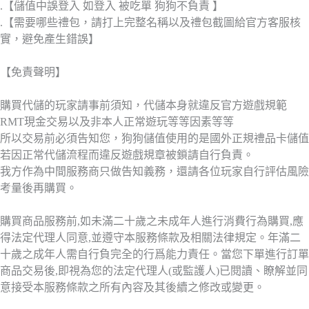
.【儲值中誤登入 如登入 被吃單 狗狗不負責 】
.【需要哪些禮包，請打上完整名稱以及禮包截圖給官方客服核
實，避免產生錯誤】
【免責聲明】
購買代儲的玩家請事前須知，代儲本身就違反官方遊戲規範
RMT現金交易以及非本人正常遊玩等等因素等等
所以交易前必須告知您，狗狗儲值使用的是國外正規禮品卡儲值
若因正常代儲流程而違反遊戲規章被鎖請自行負責。
我方作為中間服務商只做告知義務，還請各位玩家自行評估風險
考量後再購買。
購買商品服務前,如未滿二十歲之未成年人進行消費行為購買,應
得法定代理人同意,並遵守本服務條款及相關法律規定。年滿二
十歲之成年人需自行負完全的行爲能力責任。當您下單進行訂單
商品交易後,即視為您的法定代理人(或監護人)已閱讀、瞭解並同
意接受本服務條款之所有內容及其後續之修改或變更。