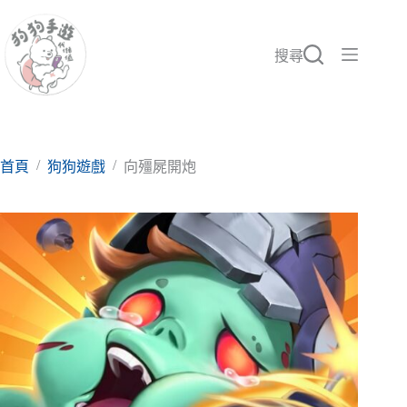
跳
至
主
搜尋
要
內
容
/
/
首頁
狗狗遊戲
向殭屍開炮