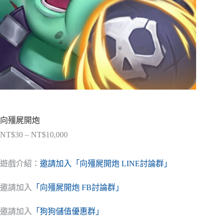
向殭屍開炮
NT$
30
–
NT$
10,000
價
格
範
遊戲介紹：
邀請加入「向殭屍開炮 LINE討論群」
圍：
NT$30
邀請加入
「向殭屍開炮 FB討論群」
到
NT$10,000
邀請加入
「狗狗儲值優惠群」