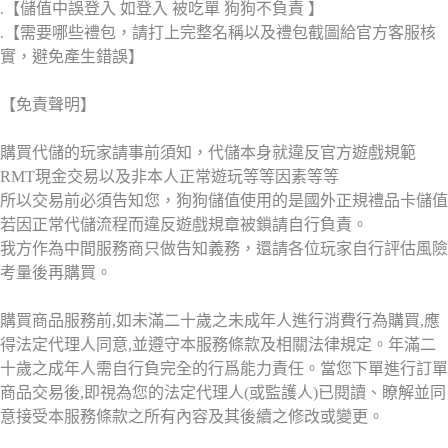
.【儲值中誤登入 如登入 被吃單 狗狗不負責 】
.【需要哪些禮包，請打上完整名稱以及禮包截圖給官方客服核
實，避免產生錯誤】
【免責聲明】
購買代儲的玩家請事前須知，代儲本身就違反官方遊戲規範
RMT現金交易以及非本人正常遊玩等等因素等等
所以交易前必須告知您，狗狗儲值使用的是國外正規禮品卡儲值
若因正常代儲流程而違反遊戲規章被鎖請自行負責。
我方作為中間服務商只做告知義務，還請各位玩家自行評估風險
考量後再購買。
購買商品服務前,如未滿二十歲之未成年人進行消費行為購買,應
得法定代理人同意,並遵守本服務條款及相關法律規定。年滿二
十歲之成年人需自行負完全的行爲能力責任。當您下單進行訂單
商品交易後,即視為您的法定代理人(或監護人)已閱讀、瞭解並同
意接受本服務條款之所有內容及其後續之修改或變更。