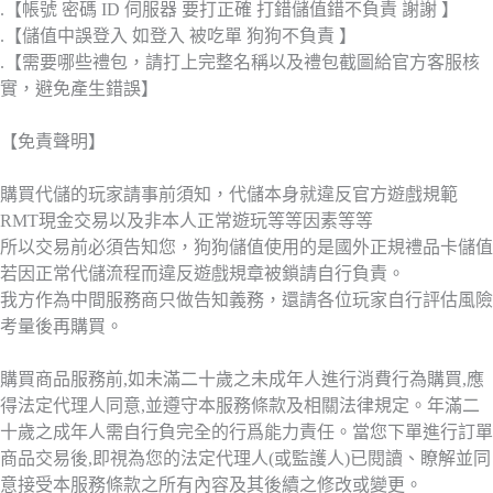
.【帳號 密碼 ID 伺服器 要打正確 打錯儲值錯不負責 謝謝 】
.【儲值中誤登入 如登入 被吃單 狗狗不負責 】
.【需要哪些禮包，請打上完整名稱以及禮包截圖給官方客服核
實，避免產生錯誤】
【免責聲明】
購買代儲的玩家請事前須知，代儲本身就違反官方遊戲規範
RMT現金交易以及非本人正常遊玩等等因素等等
所以交易前必須告知您，狗狗儲值使用的是國外正規禮品卡儲值
若因正常代儲流程而違反遊戲規章被鎖請自行負責。
我方作為中間服務商只做告知義務，還請各位玩家自行評估風險
考量後再購買。
購買商品服務前,如未滿二十歲之未成年人進行消費行為購買,應
得法定代理人同意,並遵守本服務條款及相關法律規定。年滿二
十歲之成年人需自行負完全的行爲能力責任。當您下單進行訂單
商品交易後,即視為您的法定代理人(或監護人)已閱讀、瞭解並同
意接受本服務條款之所有內容及其後續之修改或變更。