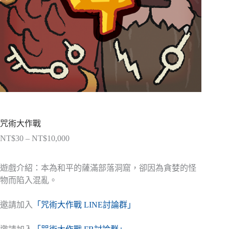
咒術大作戰
NT$
30
–
NT$
10,000
價
格
範
遊戲介紹：本為和平的薩滿部落洞窟，卻因為貪婪的怪
圍：
物而陷入混亂。
NT$30
到
邀請加入
「咒術大作戰 LINE討論群」
NT$10,000