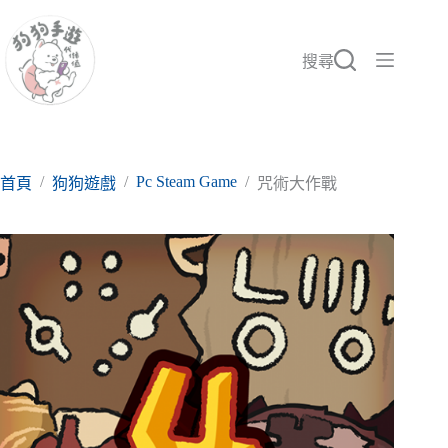
跳
至
主
搜尋
要
內
容
/
/
Pc Steam Game
/
首頁
狗狗遊戲
咒術大作戰