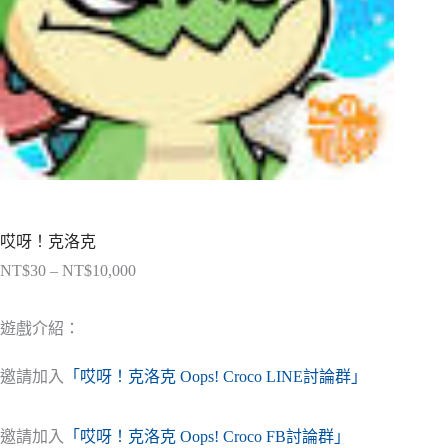
哎呀！克洛克
NT$
30
–
NT$
10,000
價
格
範
遊戲介紹：
圍：
NT$30
邀請加入
「哎呀！克洛克 Oops! Croco LINE討論群」
到
NT$10,000
邀請加入
「哎呀！克洛克 Oops! Croco FB討論群」