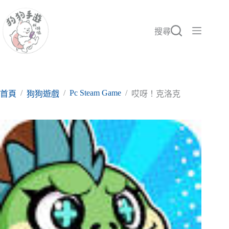
跳
至
主
搜尋
要
內
容
/
/
Pc Steam Game
/
首頁
狗狗遊戲
哎呀！克洛克