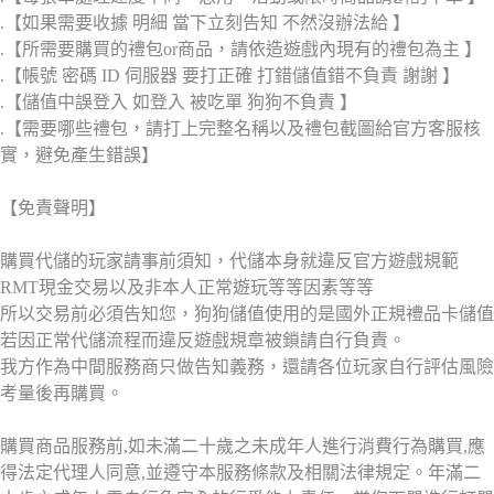
.【如果需要收據 明細 當下立刻告知 不然沒辦法給 】
.【所需要購買的禮包or商品，請依造遊戲內現有的禮包為主 】
.【帳號 密碼 ID 伺服器 要打正確 打錯儲值錯不負責 謝謝 】
.【儲值中誤登入 如登入 被吃單 狗狗不負責 】
.【需要哪些禮包，請打上完整名稱以及禮包截圖給官方客服核
實，避免產生錯誤】
【免責聲明】
購買代儲的玩家請事前須知，代儲本身就違反官方遊戲規範
RMT現金交易以及非本人正常遊玩等等因素等等
所以交易前必須告知您，狗狗儲值使用的是國外正規禮品卡儲值
若因正常代儲流程而違反遊戲規章被鎖請自行負責。
我方作為中間服務商只做告知義務，還請各位玩家自行評估風險
考量後再購買。
購買商品服務前,如未滿二十歲之未成年人進行消費行為購買,應
得法定代理人同意,並遵守本服務條款及相關法律規定。年滿二