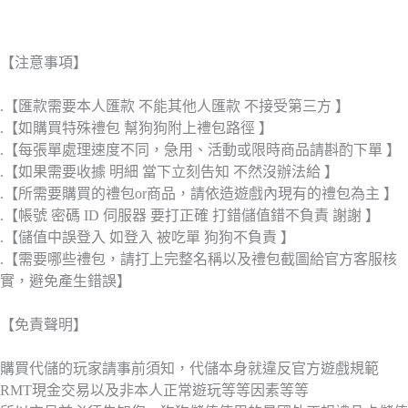
【注意事項】
.【匯款需要本人匯款 不能其他人匯款 不接受第三方 】
.【如購買特殊禮包 幫狗狗附上禮包路徑 】
.【每張單處理速度不同，急用、活動或限時商品請斟酌下單 】
.【如果需要收據 明細 當下立刻告知 不然沒辦法給 】
.【所需要購買的禮包or商品，請依造遊戲內現有的禮包為主 】
.【帳號 密碼 ID 伺服器 要打正確 打錯儲值錯不負責 謝謝 】
.【儲值中誤登入 如登入 被吃單 狗狗不負責 】
.【需要哪些禮包，請打上完整名稱以及禮包截圖給官方客服核
實，避免產生錯誤】
【免責聲明】
購買代儲的玩家請事前須知，代儲本身就違反官方遊戲規範
RMT現金交易以及非本人正常遊玩等等因素等等