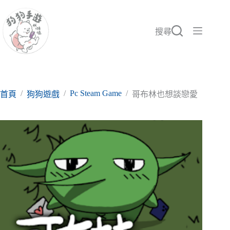
跳
至
主
搜尋
要
內
容
/
/
Pc Steam Game
/
首頁
狗狗遊戲
哥布林也想談戀愛