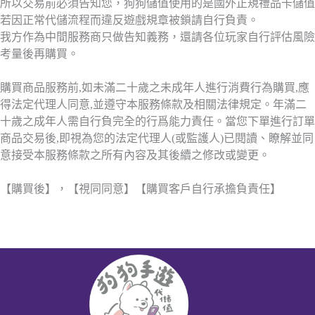
所以交易前必須告知您，狗狗儲值使用的是國外正規禮品卡儲值
若因正常代儲流程而違反遊戲規章被鎖請自行負責。
我方作為中間服務商只做告知義務，還請各位玩家自行評估風險
考量後再購買。
購買商品服務前,如未滿二十歲之未成年人進行消費行為購買,應
得法定代理人同意,並遵守本服務條款及相關法律規定。年滿二
十歲之成年人需自行負完全的行爲能力責任。當您下單進行訂單
商品交易後,即視為您的法定代理人(或監護人)已閱讀、瞭解並同
意接受本服務條款之所有內容及其後續之修改或變更。
【購買後】，【視同同意】【購買客戶自行承擔負責任】