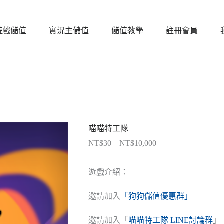
遊戲儲值
實況主儲值
儲值教學
註冊會員
喵喵特工隊
NT$
30
–
NT$
10,000
價
格
範
遊戲介紹：
圍：
NT$30
邀請加入
「狗狗儲值優惠群」
到
NT$10,000
邀請加入「
喵喵特工隊 LINE討論群
」