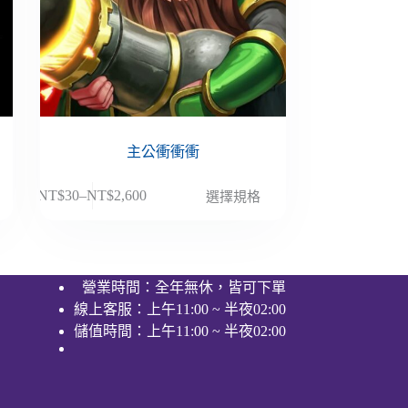
主公衝衝衝
此
NT$
30
–
NT$
2,600
選擇規格
價
產
格
品
範
有
圍：
多
營業時間：全年無休，皆可下單
NT$30
種
線上客服：上午11:00 ~ 半夜02:00
到
款
NT$2,600
儲值時間：上午11:00 ~ 半夜02:00
式。
可
在
產