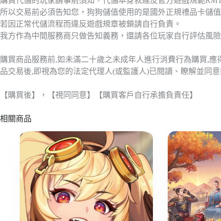
購買代儲的玩家請事前須知，代儲本身就違反官方遊戲規範RM
所以交易前必須告知您，狗狗儲值使用的是國外正規禮品卡儲值
若因正常代儲流程而違反遊戲規章被鎖請自行負責。
我方作為中間服務商只做告知義務，還請各位玩家自行評估風險
購買商品服務前,如未滿二十歲之未成年人進行消費行為購買,
品交易後,即視為您的法定代理人(或監護人)已閱讀、瞭解並同
【購買後】，【視同同意】【購買客戶自行承擔負責任】
相關商品