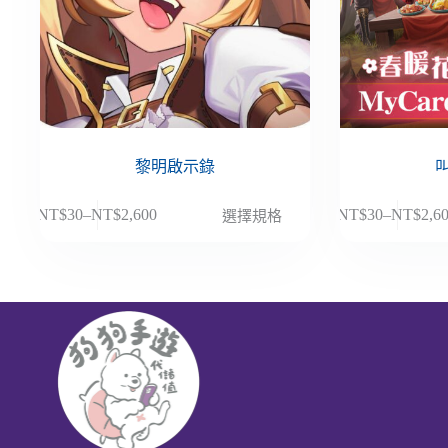
黎明啟示錄
此
此
NT$
30
–
NT$
2,600
NT$
30
–
NT$
2,6
選擇規格
價
價
產
產
格
格
品
品
範
範
有
有
圍：
圍：
多
多
NT$30
NT$30
種
種
到
到
款
款
NT$2,600
NT$2,6
式。
式。
可
可
在
在
產
產