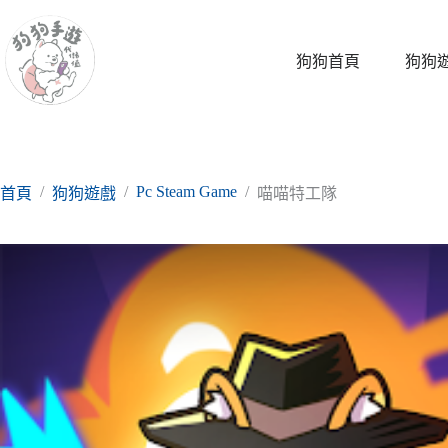
跳
至
主
狗狗首頁
狗狗
要
內
容
/
/
Pc Steam Game
/
首頁
狗狗遊戲
喵喵特工隊