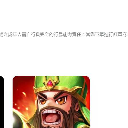
十歲之成年人需自行負完全的行爲能力責任。當您下單進行訂單商