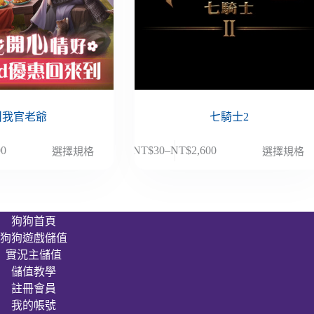
叫我官老爺
七騎士2
此
00
NT$
30
–
NT$
2,600
選擇規格
選擇規格
價
產
格
品
範
有
圍：
多
狗狗首頁
NT$30
種
狗狗遊戲儲值
到
款
00
NT$2,600
實況主儲值
式。
儲值教學
可
註冊會員
在
我的帳號
產