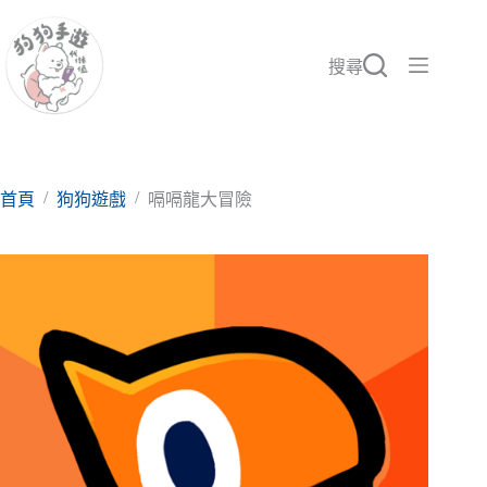
跳
至
主
搜尋
要
內
容
/
/
首頁
狗狗遊戲
嗝嗝龍大冒險