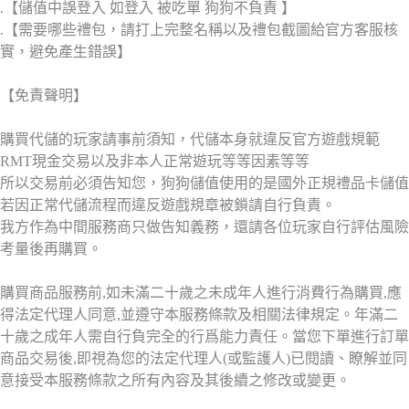
.【儲值中誤登入 如登入 被吃單 狗狗不負責 】
.【需要哪些禮包，請打上完整名稱以及禮包截圖給官方客服核
實，避免產生錯誤】
【免責聲明】
購買代儲的玩家請事前須知，代儲本身就違反官方遊戲規範
RMT現金交易以及非本人正常遊玩等等因素等等
所以交易前必須告知您，狗狗儲值使用的是國外正規禮品卡儲值
若因正常代儲流程而違反遊戲規章被鎖請自行負責。
我方作為中間服務商只做告知義務，還請各位玩家自行評估風險
考量後再購買。
購買商品服務前,如未滿二十歲之未成年人進行消費行為購買,應
得法定代理人同意,並遵守本服務條款及相關法律規定。年滿二
十歲之成年人需自行負完全的行爲能力責任。當您下單進行訂單
商品交易後,即視為您的法定代理人(或監護人)已閱讀、瞭解並同
意接受本服務條款之所有內容及其後續之修改或變更。