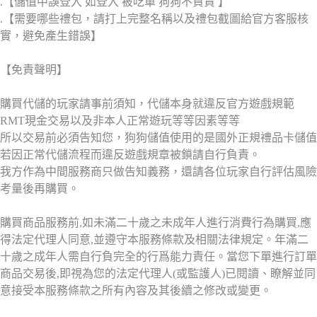
.【儲值中誤登入 如登入 被吃單 狗狗不負責 】
.【需要哪些禮包，請打上完整名稱以及禮包截圖給官方客服核
實，避免產生錯誤】
【免責聲明】
購買代儲的玩家請事前須知，代儲本身就違反官方遊戲規範
RMT現金交易以及非本人正常遊玩等等因素等等
所以交易前必須告知您，狗狗儲值使用的是國外正規禮品卡儲值
若因正常代儲流程而違反遊戲規章被鎖請自行負責。
我方作為中間服務商只做告知義務，還請各位玩家自行評估風險
考量後再購買。
購買商品服務前,如未滿二十歲之未成年人進行消費行為購買,應
得法定代理人同意,並遵守本服務條款及相關法律規定。年滿二
十歲之成年人需自行負完全的行爲能力責任。當您下單進行訂單
商品交易後,即視為您的法定代理人(或監護人)已閱讀、瞭解並同
意接受本服務條款之所有內容及其後續之修改或變更。