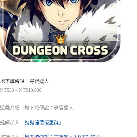
地下城傳說：尋寶獵人
NT$
30
–
NT$
10,000
價
格
範
遊戲介紹：地下城傳說：尋寶獵人
圍：
NT$30
邀請加入
「狗狗儲值優惠群」
到
NT$10,000