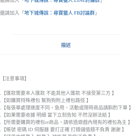
邀請加入「
地下城傳說：尋寶獵人 LINE討論群
」
邀請加入「
地下城傳說：尋寶獵人 FB討論群
」
描述
【注意事項】
.【匯款需要本人匯款 不能其他人匯款 不接受第三方 】
.【如購買特殊禮包 幫狗狗附上禮包路徑 】
.【每張單處理速度不同，急用、活動或限時商品請斟酌下單 】
.【如果需要收據 明細 當下立刻告知 不然沒辦法給 】
.【所需要購買的禮包or商品，請依造遊戲內現有的禮包為主 】
.【帳號 密碼 ID 伺服器 要打正確 打錯儲值錯不負責 謝謝 】