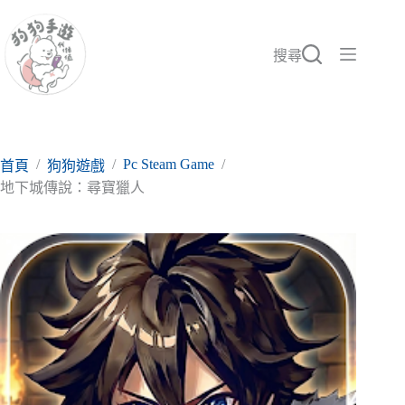
跳
至
主
搜尋
要
內
容
/
/
Pc Steam Game
/
首頁
狗狗遊戲
地下城傳說：尋寶獵人