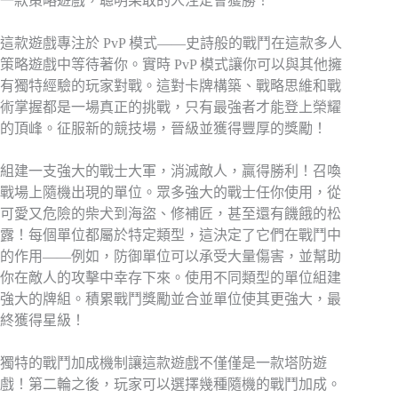
一款策略遊戲，聰明果敢的人注定會獲勝！
這款遊戲專注於 PvP 模式——史詩般的戰鬥在這款多人
策略遊戲中等待著你。實時 PvP 模式讓你可以與其他擁
有獨特經驗的玩家對戰。這對卡牌構築、戰略思維和戰
術掌握都是一場真正的挑戰，只有最強者才能登上榮耀
的頂峰。征服新的競技場，晉級並獲得豐厚的獎勵！
組建一支強大的戰士大軍，消滅敵人，贏得勝利！召喚
戰場上隨機出現的單位。眾多強大的戰士任你使用，從
可愛又危險的柴犬到海盜、修補匠，甚至還有饑餓的松
露！每個單位都屬於特定類型，這決定了它們在戰鬥中
的作用——例如，防御單位可以承受大量傷害，並幫助
你在敵人的攻擊中幸存下來。使用不同類型的單位組建
強大的牌組。積累戰鬥獎勵並合並單位使其更強大，最
終獲得星級！
獨特的戰鬥加成機制讓這款遊戲不僅僅是一款塔防遊
戲！第二輪之後，玩家可以選擇幾種隨機的戰鬥加成。