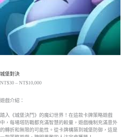
城堡對決
NT$
30
–
NT$
10,000
價
格
範
遊戲介紹：
圍：
NT$30
踏入《城堡決鬥》的魔幻世界！在這款卡牌策略遊戲
到
中，每場塔防戰都充滿智慧的較量，遊戲機制充滿意外
NT$10,000
的轉折和無限的可能性。從卡牌構築到城堡防御，這是