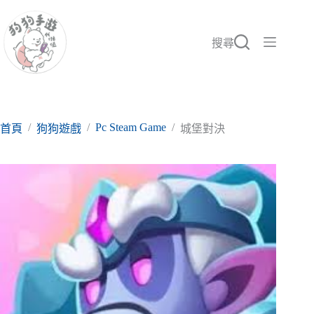
跳
至
主
搜尋
要
內
容
/
/
Pc Steam Game
/
首頁
狗狗遊戲
城堡對決