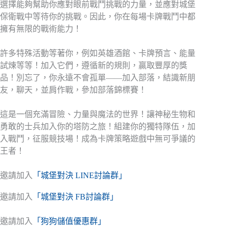
選擇能夠幫助你應對眼前戰鬥挑戰的力量，並應對城堡
保衛戰中等待你的挑戰。因此，你在每場卡牌戰鬥中都
擁有無限的戰術能力！
許多特殊活動等著你，例如英雄酒館、卡牌預言、能量
試煉等等！加入它們，遵循新的規則，贏取豐厚的獎
品！別忘了，你永遠不會孤單——加入部落，結識新朋
友，聊天，並肩作戰，參加部落錦標賽！
這是一個充滿冒險、力量與魔法的世界！讓神秘生物和
勇敢的士兵加入你的塔防之旅！組建你的獨特隊伍，加
入戰鬥，征服競技場！成為卡牌策略遊戲中無可爭議的
王者！
邀請加入
「城堡對決 LINE討論群」
邀請加入
「城堡對決 FB討論群」
邀請加入
「狗狗儲值優惠群」