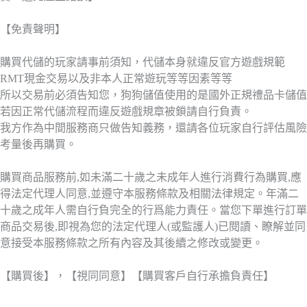
【免責聲明】
購買代儲的玩家請事前須知，代儲本身就違反官方遊戲規範
RMT現金交易以及非本人正常遊玩等等因素等等
所以交易前必須告知您，狗狗儲值使用的是國外正規禮品卡儲值
若因正常代儲流程而違反遊戲規章被鎖請自行負責。
我方作為中間服務商只做告知義務，還請各位玩家自行評估風險
考量後再購買。
購買商品服務前,如未滿二十歲之未成年人進行消費行為購買,應
得法定代理人同意,並遵守本服務條款及相關法律規定。年滿二
十歲之成年人需自行負完全的行爲能力責任。當您下單進行訂單
商品交易後,即視為您的法定代理人(或監護人)已閱讀、瞭解並同
意接受本服務條款之所有內容及其後續之修改或變更。
【購買後】，【視同同意】【購買客戶自行承擔負責任】