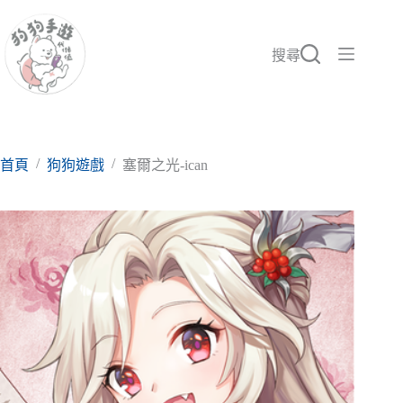
跳
至
主
搜尋
要
內
容
/
/
首頁
狗狗遊戲
塞爾之光-ican