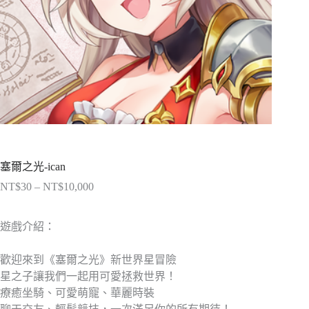
塞爾之光-ican
NT$
30
–
NT$
10,000
價
格
範
遊戲介紹：
圍：
NT$30
歡迎來到《塞爾之光》新世界星冒險
到
星之子讓我們一起用可愛拯救世界！
NT$10,000
療癒坐騎、可愛萌寵、華麗時裝