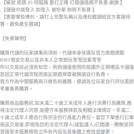
.【帳號 密碼 ID 伺服器 要打正確 打錯儲值錯不負責 謝謝 】
.【儲值中誤登入 如登入 被吃單 狗狗不負責 】
.【需要哪些禮包，請打上完整名稱以及禮包截圖給官方客服核
實，避免產生錯誤】
【免責聲明】
購買代儲的玩家請事前須知，代儲本身就違反官方遊戲規範
RMT現金交易以及非本人正常遊玩等等因素等等
所以交易前必須告知您，狗狗儲值使用的是國外正規禮品卡儲值
若因正常代儲流程而違反遊戲規章被鎖請自行負責。
我方作為中間服務商只做告知義務，還請各位玩家自行評估風險
考量後再購買。
購買商品服務前,如未滿二十歲之未成年人進行消費行為購買,應
得法定代理人同意,並遵守本服務條款及相關法律規定。年滿二
十歲之成年人需自行負完全的行爲能力責任。當您下單進行訂單
商品交易後,即視為您的法定代理人(或監護人)已閱讀、瞭解並同
意接受本服務條款之所有內容及其後續之修改或變更。