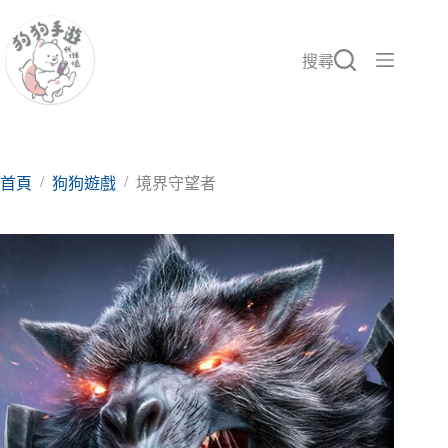
跳
至
主
搜尋
要
內
容
/
/
首頁
狗狗遊戲
境界守望者