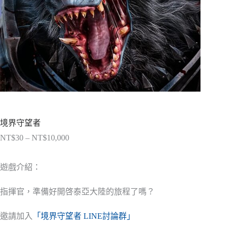
境界守望者
NT$
30
–
NT$
10,000
價
格
範
遊戲介紹：
圍：
NT$30
指揮官，準備好開啓泰亞大陸的旅程了嗎？
到
NT$10,000
邀請加入
「境界守望者 LINE討論群」