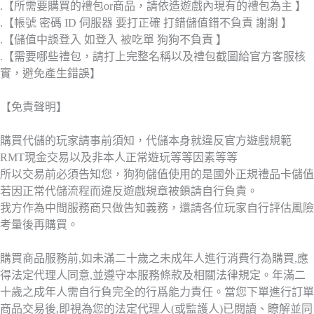
.【所需要購買的禮包or商品，請依造遊戲內現有的禮包為主 】
.【帳號 密碼 ID 伺服器 要打正確 打錯儲值錯不負責 謝謝 】
.【儲值中誤登入 如登入 被吃單 狗狗不負責 】
.【需要哪些禮包，請打上完整名稱以及禮包截圖給官方客服核
實，避免產生錯誤】
【免責聲明】
購買代儲的玩家請事前須知，代儲本身就違反官方遊戲規範
RMT現金交易以及非本人正常遊玩等等因素等等
所以交易前必須告知您，狗狗儲值使用的是國外正規禮品卡儲值
若因正常代儲流程而違反遊戲規章被鎖請自行負責。
我方作為中間服務商只做告知義務，還請各位玩家自行評估風險
考量後再購買。
購買商品服務前,如未滿二十歲之未成年人進行消費行為購買,應
得法定代理人同意,並遵守本服務條款及相關法律規定。年滿二
十歲之成年人需自行負完全的行爲能力責任。當您下單進行訂單
商品交易後,即視為您的法定代理人(或監護人)已閱讀、瞭解並同