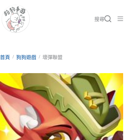
跳
至
主
搜尋
要
內
容
/
/
首頁
狗狗遊戲
壞彈聯盟