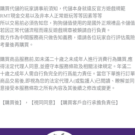
購買代儲的玩家請事前須知，代儲本身就違反官方遊戲規範
RMT現金交易以及非本人正常遊玩等等因素等等
所以交易前必須告知您，狗狗儲值使用的是國外正規禮品卡儲值
若因正常代儲流程而違反遊戲規章被鎖請自行負責。
我方作為中間服務商只做告知義務，還請各位玩家自行評估風險
考量後再購買。
購買商品服務前,如未滿二十歲之未成年人進行消費行為購買,應
得法定代理人同意,並遵守本服務條款及相關法律規定。年滿二
十歲之成年人需自行負完全的行爲能力責任。當您下單進行訂單
商品交易後,即視為您的法定代理人(或監護人)已閱讀、瞭解並同
意接受本服務條款之所有內容及其後續之修改或變更。
【購買後】，【視同同意】【購買客戶自行承擔負責任】