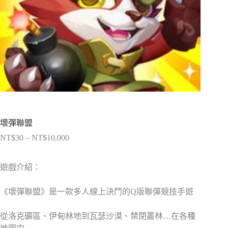
壞彈聯盟
NT$
30
–
NT$
10,000
價
格
範
遊戲介紹：
圍：
NT$30
《壞彈聯盟》是一款多人線上決鬥的Q版聯彈競技手遊
到
NT$10,000
從洛克礦區、伊甸林地到瓦瑟沙漠、禁閉叢林…在各種