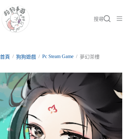
跳
至
主
搜尋
要
內
容
/
/
Pc Steam Game
/
首頁
狗狗遊戲
夢幻茶樓