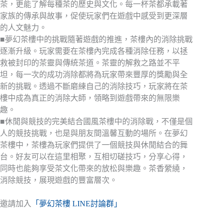
茶，更能了解每種茶的歷史與文化。每一杯茶都承載著
家族的傳承與故事，促使玩家們在遊戲中感受到更深層
的人文魅力。
■夢幻茶樓中的挑戰隨著遊戲的推進，茶樓內的消除挑戰
逐漸升級。玩家需要在茶樓內完成各種消除任務，以拯
救被封印的茶靈與傳統茶道。茶靈的解救之路並不平
坦，每一次的成功消除都將為玩家帶來豐厚的獎勵與全
新的挑戰。透過不斷磨練自己的消除技巧，玩家將在茶
樓中成為真正的消除大師，領略到遊戲帶來的無限樂
趣。
■休閒與競技的完美結合國風茶樓中的消除戰，不僅是個
人的競技挑戰，也是與朋友間溫馨互動的場所。在夢幻
茶樓中，茶樓為玩家們提供了一個競技與休閒結合的舞
台。好友可以在這里相聚，互相切磋技巧，分享心得，
同時也能夠享受茶文化帶來的放松與樂趣。茶香縈繞，
消除競技，展現遊戲的豐富層次。
邀請加入
「夢幻茶樓 LINE討論群」