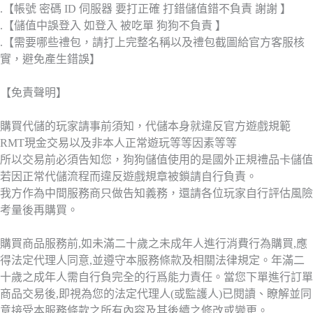
.【帳號 密碼 ID 伺服器 要打正確 打錯儲值錯不負責 謝謝 】
.【儲值中誤登入 如登入 被吃單 狗狗不負責 】
.【需要哪些禮包，請打上完整名稱以及禮包截圖給官方客服核
實，避免產生錯誤】
【免責聲明】
購買代儲的玩家請事前須知，代儲本身就違反官方遊戲規範
RMT現金交易以及非本人正常遊玩等等因素等等
所以交易前必須告知您，狗狗儲值使用的是國外正規禮品卡儲值
若因正常代儲流程而違反遊戲規章被鎖請自行負責。
我方作為中間服務商只做告知義務，還請各位玩家自行評估風險
考量後再購買。
購買商品服務前,如未滿二十歲之未成年人進行消費行為購買,應
得法定代理人同意,並遵守本服務條款及相關法律規定。年滿二
十歲之成年人需自行負完全的行爲能力責任。當您下單進行訂單
商品交易後,即視為您的法定代理人(或監護人)已閱讀、瞭解並同
意接受本服務條款之所有內容及其後續之修改或變更。