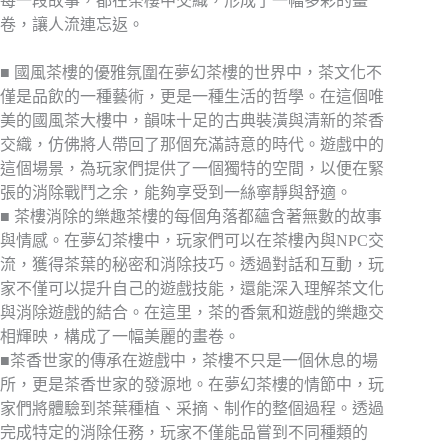
每一段故事，都在茶樓中交織，形成了一幅多彩的畫
卷，讓人流連忘返。
■ 國風茶樓的優雅氛圍在夢幻茶樓的世界中，茶文化不
僅是品飲的一種藝術，更是一種生活的哲學。在這個唯
美的國風茶大樓中，韻味十足的古典裝潢與清新的茶香
交織，仿佛將人帶回了那個充滿詩意的時代。遊戲中的
這個場景，為玩家們提供了一個獨特的空間，以便在緊
張的消除戰鬥之余，能夠享受到一絲寧靜與舒適。
■ 茶樓消除的樂趣茶樓的每個角落都蘊含著無數的故事
與情感。在夢幻茶樓中，玩家們可以在茶樓內與NPC交
流，獲得茶葉的秘密和消除技巧。透過對話和互動，玩
家不僅可以提升自己的遊戲技能，還能深入理解茶文化
與消除遊戲的結合。在這里，茶的香氣和遊戲的樂趣交
相輝映，構成了一幅美麗的畫卷。
■茶香世家的傳承在遊戲中，茶樓不只是一個休息的場
所，更是茶香世家的發源地。在夢幻茶樓的情節中，玩
家們將體驗到茶葉種植、采摘、制作的整個過程。透過
完成特定的消除任務，玩家不僅能品嘗到不同種類的