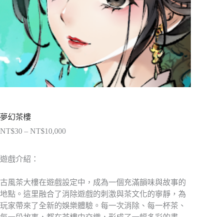
夢幻茶樓
NT$
30
–
NT$
10,000
價
格
範
遊戲介紹：
圍：
NT$30
古風茶大樓在遊戲設定中，成為一個充滿韻味與故事的
到
地點。這里融合了消除遊戲的刺激與茶文化的寧靜，為
NT$10,000
玩家帶來了全新的娛樂體驗。每一次消除、每一杯茶、