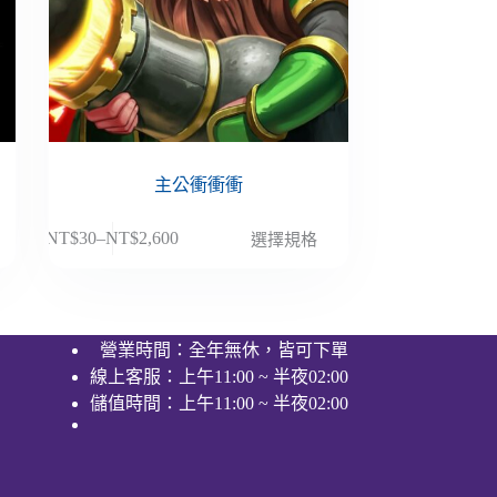
主公衝衝衝
此
NT$
30
–
NT$
2,600
選擇規格
價
產
格
品
範
有
圍：
多
營業時間：全年無休，皆可下單
NT$30
種
線上客服：上午11:00 ~ 半夜02:00
到
款
NT$2,600
儲值時間：上午11:00 ~ 半夜02:00
式。
可
在
產