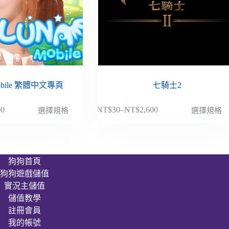
obile 繁體中文專頁
七騎士2
此
00
NT$
30
–
NT$
2,600
選擇規格
選擇規格
價
產
格
品
範
有
圍：
多
狗狗首頁
NT$30
種
狗狗遊戲儲值
到
款
00
NT$2,600
實況主儲值
式。
儲值教學
可
註冊會員
在
我的帳號
產