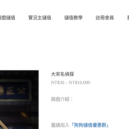
遊戲儲值
實況主儲值
儲值教學
註冊會員
大宋名偵探
NT$
30
–
NT$
10,000
價
格
範
遊戲介紹：
圍：
NT$30
到
NT$10,000
邀請加入
「狗狗儲值優惠群」