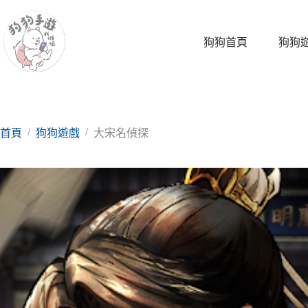
跳
至
主
狗狗首頁
狗狗
要
內
容
/
/
首頁
狗狗遊戲
大宋名偵探