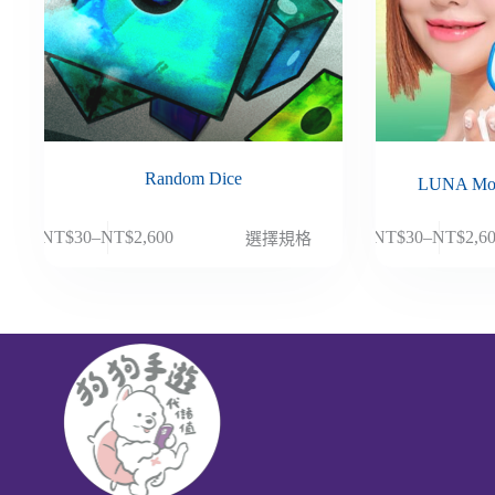
Random Dice
LUNA M
此
此
NT$
30
–
NT$
2,600
NT$
30
–
NT$
2,6
選擇規格
價
價
產
產
格
格
品
品
範
範
有
有
圍：
圍：
多
多
NT$30
NT$30
種
種
到
到
款
款
NT$2,600
NT$2,6
式。
式。
可
可
在
在
產
產