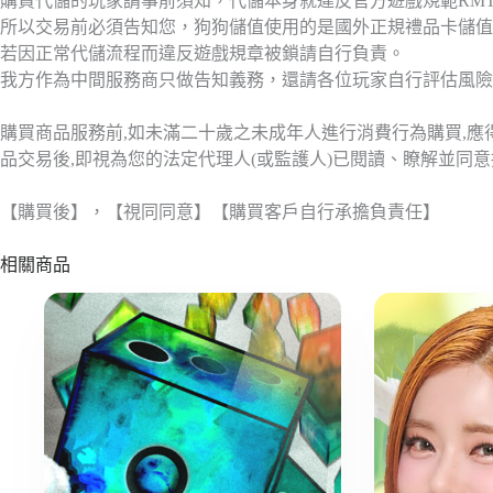
購買代儲的玩家請事前須知，代儲本身就違反官方遊戲規範RM
所以交易前必須告知您，狗狗儲值使用的是國外正規禮品卡儲值
若因正常代儲流程而違反遊戲規章被鎖請自行負責。
我方作為中間服務商只做告知義務，還請各位玩家自行評估風險
購買商品服務前,如未滿二十歲之未成年人進行消費行為購買,
品交易後,即視為您的法定代理人(或監護人)已閱讀、瞭解並同
【購買後】，【視同同意】【購買客戶自行承擔負責任】
相關商品