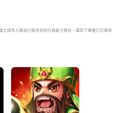
十歲之成年人需自行負完全的行爲能力責任。當您下單進行訂單商