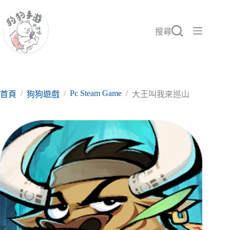
跳
至
主
搜尋
要
內
容
/
/
Pc Steam Game
/
首頁
狗狗遊戲
大王叫我來巡山