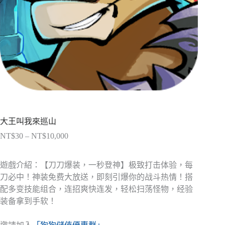
大王叫我來巡山
NT$
30
–
NT$
10,000
價
格
範
遊戲介紹：【刀刀爆装，一秒登神】极致打击体验，每
圍：
刀必中！神装免费大放送，即刻引爆你的战斗热情！搭
NT$30
配多变技能组合，连招爽快连发，轻松扫荡怪物，经验
到
装备拿到手软！
NT$10,000