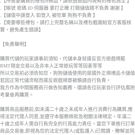
.【所需要購買的禮包or商品，請依造遊戲內現有的禮包為主 】
.【帳號 密碼 ID 伺服器 要打正確 打錯儲值錯不負責 謝謝 】
.【儲值中誤登入 如登入 被吃單 狗狗不負責 】
.【需要哪些禮包，請打上完整名稱以及禮包截圖給官方客服核
實，避免產生錯誤】
【免責聲明】
購買代儲的玩家請事前須知，代儲本身就違反官方遊戲規範
RMT現金交易以及非本人正常遊玩等等因素等等
所以交易前必須告知您，狗狗儲值使用的是國外正規禮品卡儲值
若因正常代儲流程而違反遊戲規章被鎖請自行負責。
我方作為中間服務商只做告知義務，還請各位玩家自行評估風險
考量後再購買。
購買商品服務前,如未滿二十歲之未成年人進行消費行為購買,應
得法定代理人同意,並遵守本服務條款及相關法律規定。年滿二
十歲之成年人需自行負完全的行爲能力責任。當您下單進行訂單
商品交易後,即視為您的法定代理人(或監護人)已閱讀、瞭解並同