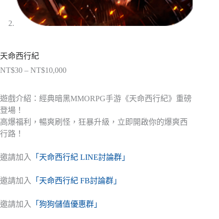
天命西行紀
NT$
30
–
NT$
10,000
價
格
範
遊戲介紹：經典暗黑MMORPG手游《天命西行紀》重磅
圍：
登場！
NT$30
高爆福利，暢爽刷怪，狂暴升級，立即開啟你的爆爽西
到
行路！
NT$10,000
邀請加入
「天命西行紀 LINE討論群」
邀請加入
「天命西行紀 FB討論群」
邀請加入
「狗狗儲值優惠群」