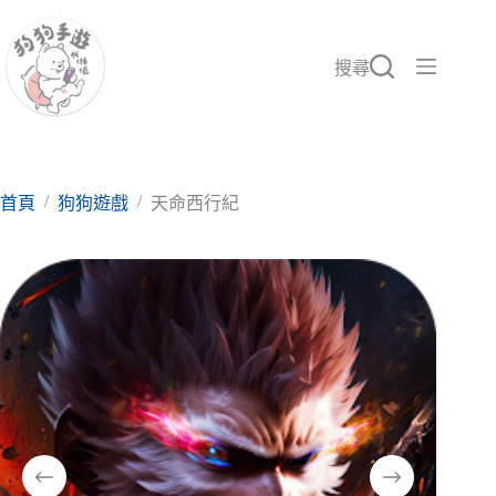
跳
至
主
搜尋
要
內
容
/
/
首頁
狗狗遊戲
天命西行紀