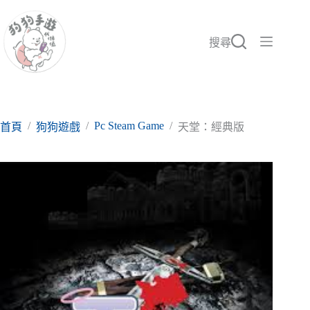
跳
至
主
搜尋
要
內
容
/
/
Pc Steam Game
/
首頁
狗狗遊戲
天堂：經典版