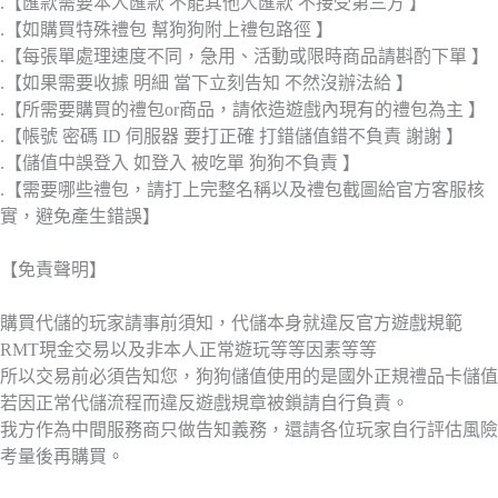
.【匯款需要本人匯款 不能其他人匯款 不接受第三方 】
.【如購買特殊禮包 幫狗狗附上禮包路徑 】
.【每張單處理速度不同，急用、活動或限時商品請斟酌下單 】
.【如果需要收據 明細 當下立刻告知 不然沒辦法給 】
.【所需要購買的禮包or商品，請依造遊戲內現有的禮包為主 】
.【帳號 密碼 ID 伺服器 要打正確 打錯儲值錯不負責 謝謝 】
.【儲值中誤登入 如登入 被吃單 狗狗不負責 】
.【需要哪些禮包，請打上完整名稱以及禮包截圖給官方客服核
實，避免產生錯誤】
【免責聲明】
購買代儲的玩家請事前須知，代儲本身就違反官方遊戲規範
RMT現金交易以及非本人正常遊玩等等因素等等
所以交易前必須告知您，狗狗儲值使用的是國外正規禮品卡儲值
若因正常代儲流程而違反遊戲規章被鎖請自行負責。
我方作為中間服務商只做告知義務，還請各位玩家自行評估風險
考量後再購買。