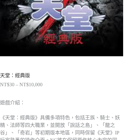
天堂：經典版
NT$
30
–
NT$
10,000
價
格
範
遊戲介紹：
圍：
NT$30
《天堂：經典版》具備多項特色，包括王族、騎士、妖
到
精、法師等四大職業，並開放「說話之島」、「龍之
NT$10,000
谷」、「奇岩」等初期版本地區，同時保留《天堂》IP