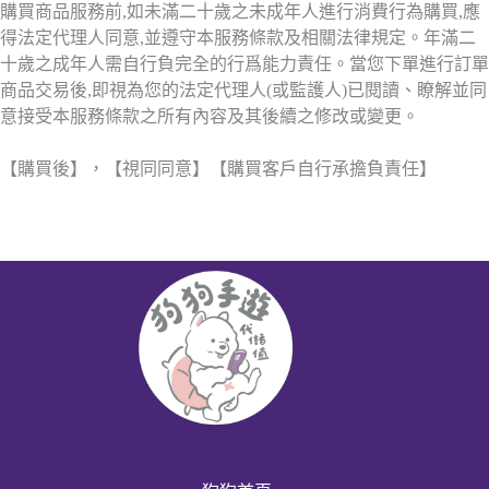
購買商品服務前,如未滿二十歲之未成年人進行消費行為購買,應
得法定代理人同意,並遵守本服務條款及相關法律規定。年滿二
十歲之成年人需自行負完全的行爲能力責任。當您下單進行訂單
商品交易後,即視為您的法定代理人(或監護人)已閱讀、瞭解並同
意接受本服務條款之所有內容及其後續之修改或變更。
【購買後】，【視同同意】【購買客戶自行承擔負責任】