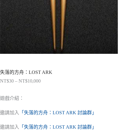
失落的方舟：LOST ARK
NT$
30
–
NT$
10,000
價
格
範
遊戲介紹：
圍：
NT$30
邀請加入
「失落的方舟：LOST ARK 討論群」
到
NT$10,000
邀請加入
「失落的方舟：LOST ARK 討論群」