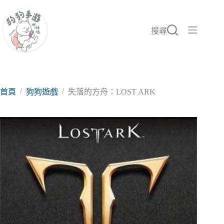
跳
至
主
搜尋
要
內
容
/
/
首頁
狗狗遊戲
失落的方舟：LOST ARK