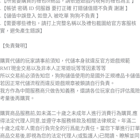
.【所需要購買的禮包or商品，請依造遊戲內現有的禮包為主 】
.【帳號 密碼 ID 伺服器 要打正確 打錯儲值錯不負責 謝謝 】
.【儲值中誤登入 如登入 被吃單 狗狗不負責 】
.【需要哪些禮包，請打上完整名稱以及禮包截圖給官方客服核
實，避免產生錯誤】
【免責聲明】
購買代儲的玩家請事前須知，代儲本身就違反官方遊戲規範
RMT現金交易以及非本人正常遊玩等等因素等等
所以交易前必須告知您，狗狗儲值使用的是國外正規禮品卡儲值
若因正常代儲流程而違反遊戲規章被鎖請自行負責。
我方作為中間服務商只做告知義務，還請各位玩家自行評估風險
考量後再購買。
購買商品服務前,如未滿二十歲之未成年人進行消費行為購買,應
得法定代理人同意,並遵守本服務條款及相關法律規定。年滿二
十歲之成年人需自行負完全的行爲能力責任。當您下單進行訂單
商品交易後,即視為您的法定代理人(或監護人)已閱讀、瞭解並同